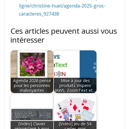
ligne/christine-huet/agenda-2025-gros-
caracteres_927438
Ces articles peuvent aussi vous
intéresser
Agenda 2026 pensé
Mise à jour des
pour les personnes
produits Vispero
malvoyantes
JAWS, ZoomText et…
[Vidéo] Clavier
[Vidéo] Jeu de 54
rétroéclairé à gros
cartes gros