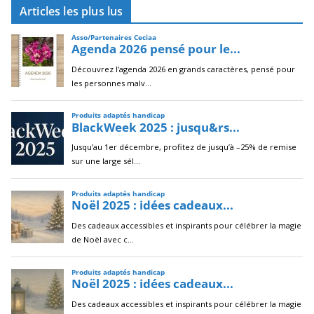
Articles les plus lus
h
i
v
e
s