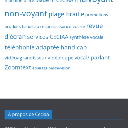
Made In CECIAA
machine à lire
non-voyant
plage braille
promotions
revue
produits handicap
reconnaissance vocale
d'écran
services CECIAA
synthèse vocale
téléphonie adaptée handicap
vocal/ parlant
vidéoagrandisseur
vidéoloupe
Zoomtext
éclairage basse-vision
A propos de Ceciaa