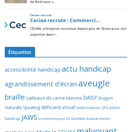
Étiquettes
actu handicap
accessibilité handicap
aveugle
agrandissement d'écran
braille
DAISY
cadeaux dv
canne blanche
Dragon
déficient visuel
Naturally Speaking
embosseuse
GPS piéton
JAWS
lunettes basse-vision
handicap
kinésithérapeute DV
malvoyant