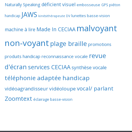
déficient visuel
Naturally Speaking
embosseuse
GPS piéton
JAWS
lunettes basse-vision
handicap
kinésithérapeute DV
malvoyant
Made In CECIAA
machine à lire
non-voyant
plage braille
promotions
revue
produits handicap
reconnaissance vocale
d'écran
services CECIAA
synthèse vocale
téléphonie adaptée handicap
vocal/ parlant
vidéoagrandisseur
vidéoloupe
Zoomtext
éclairage basse-vision