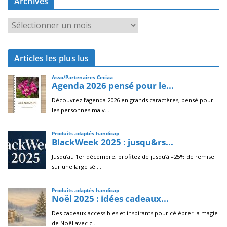
Archives
A
r
c
Articles les plus lus
h
i
v
e
s