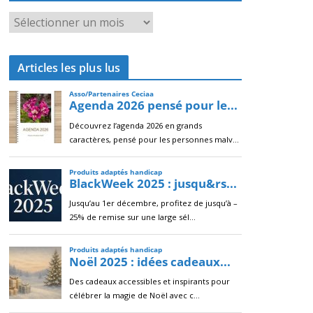
A
r
c
Articles les plus lus
h
i
v
e
s