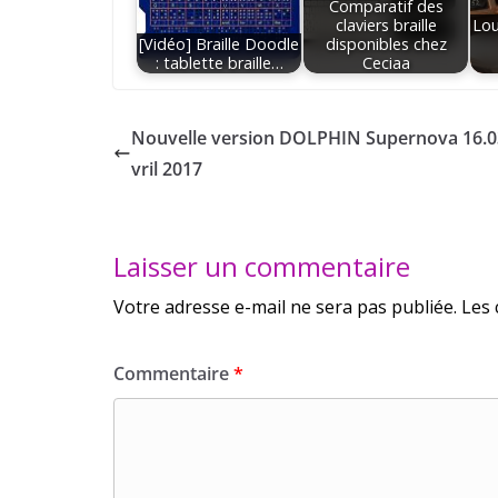
Comparatif des
claviers braille
Loui
[Vidéo] Braille Doodle
disponibles chez
: tablette braille…
Ceciaa
Nouvelle version DOLPHIN Supernova 16.0
vril 2017
Laisser un commentaire
Votre adresse e-mail ne sera pas publiée.
Les 
Commentaire
*