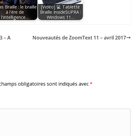
s Braille : le braille
[Vidéo] 💻 Tablette
à l'ère de
Braille InsideSUPRA :
l'intelligence…
Windows 11…
3 – A
Nouveautés de ZoomText 11 – avril 2017
champs obligatoires sont indiqués avec
*