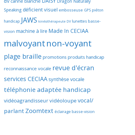
DAISY
dv
canne blanche
Dragon Naturally
déficient visuel
Speaking
embosseuse
GPS piéton
JAWS
lunettes basse-
handicap
kinésithérapeute DV
Made In CECIAA
machine à lire
vision
malvoyant
non-voyant
plage braille
promotions produits handicap
revue d'écran
reconnaissance vocale
services CECIAA
synthèse vocale
téléphonie adaptée handicap
vocal/
vidéoagrandisseur
vidéoloupe
Zoomtext
parlant
éclairage basse-vision