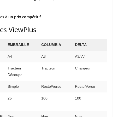
s à un prix compétitif.
es ViewPlus
EMBRAILLE
COLUMBIA
DELTA
A4
A3
A3/ A4
Tracteur
Tracteur
Chargeur
Découpe
Simple
Recto/Verso
Recto/Verso
25
100
100
PI
Non
Non
Non