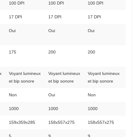
100 DPI
100 DPI
100 DPI
17 DPI
17 DPI
17 DPI
Oui
Oui
Oui
175
200
200
x
Voyant lumineux
Voyant lumineux
Voyant lumineux
et bip sonore
et bip sonore
et bip sonore
Non
Oui
Non
1000
1000
1000
159x359x285
158x557x275
158x557x275
5
9
9