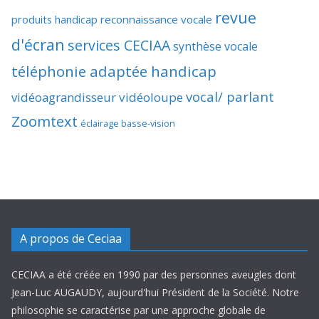
revue
produits handicap
reconnaissance vocale
d'écran
services CECIAA
synthèse vocale
téléphonie adaptée handicap
vocal/ parlant
vidéoagrandisseur
vidéoloupe
Zoomtext
éclairage basse-vision
A propos de Ceciaa
CECIAA a été créée en 1990 par des personnes aveugles dont
Jean-Luc AUGAUDY, aujourd'hui Président de la Société. Notre
philosophie se caractérise par une approche globale de