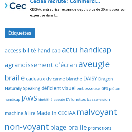
Étiquettes
actu handicap
accessibilité handicap
aveugle
agrandissement d'écran
braille
DAISY
cadeaux dv
canne blanche
Dragon
déficient visuel
Naturally Speaking
embosseuse
GPS piéton
JAWS
lunettes basse-vision
handicap
kinésithérapeute DV
malvoyant
Made In CECIAA
machine à lire
non-voyant
plage braille
promotions