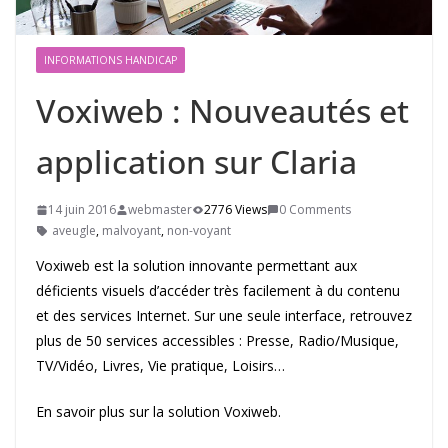
INFORMATIONS HANDICAP
Voxiweb : Nouveautés et
application sur Claria
14 juin 2016
webmaster
2776 Views
0 Comments
aveugle
,
malvoyant
,
non-voyant
Voxiweb est la solution innovante permettant aux
déficients visuels d’accéder très facilement à du contenu
et des services Internet. Sur une seule interface, retrouvez
plus de 50 services accessibles : Presse, Radio/Musique,
TV/Vidéo, Livres, Vie pratique, Loisirs…
En savoir plus sur la solution Voxiweb.