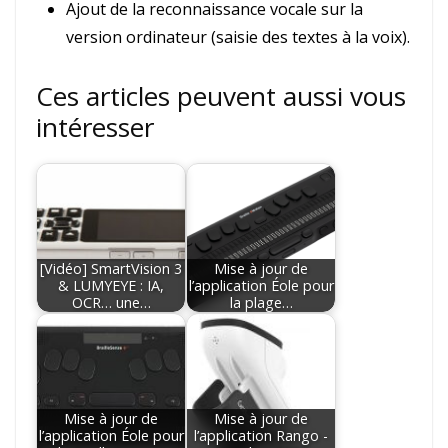
Ajout de la reconnaissance vocale sur la
version ordinateur (saisie des textes à la voix).
Ces articles peuvent aussi vous
intéresser
[Vidéo] SmartVision 3
Mise à jour de
& LUMYEYE : IA,
l’application Éole pour
OCR… une…
la plage…
Mise à jour de
Mise à jour de
l’application Éole pour
l’application Rango -