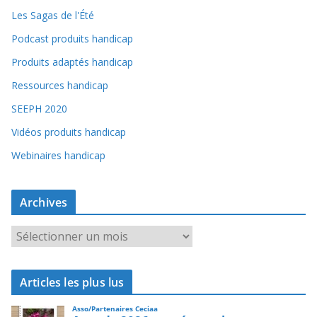
Les Sagas de l'Été
Podcast produits handicap
Produits adaptés handicap
Ressources handicap
SEEPH 2020
Vidéos produits handicap
Webinaires handicap
Archives
A
r
c
Articles les plus lus
h
i