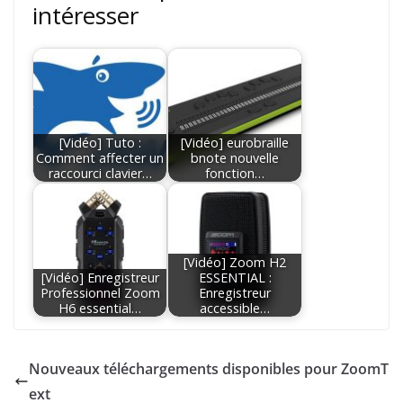
intéresser
[Vidéo] Tuto :
[Vidéo] eurobraille
Comment affecter un
bnote nouvelle
raccourci clavier…
fonction…
[Vidéo] Zoom H2
[Vidéo] Enregistreur
ESSENTIAL :
Professionnel Zoom
Enregistreur
H6 essential…
accessible…
Nouveaux téléchargements disponibles pour ZoomT
ext