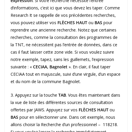
expression
. Si votre recherche nécessite l’entrée
d’informations, c’est ici que vous devez les taper. Comme
Research It se rappelle de vos précédentes recherches,
vous pouvez utiliser vos
FLÈCHES HAUT
ou
BAS
pour
reprendre une ancienne recherche. Notez que certaines
recherches, comme la consultation des programmes de
la TNT, ne nécessitent pas l’entrée de données, dans ce
cas il faut laisser cette zone vide. Si vous voulez suivre
notre exemple, tapez, sans les guillemets, l’expression
suivante : «
CECIAA, Bagnolet
». En clair, il faut taper
CECIAA tout en majuscule, suivi d’une virgule, d’un espace
et du nom de la commune Bagnolet.
3. Appuyez sur la touche
TAB
. Vous êtes maintenant dans
la vue de liste des différentes sources de consultation
offertes par JAWS. Appuyez sur vos
FLÈCHES HAUT
ou
BAS
pour en sélectionner une. Dans cet exemple, nous
allons choisir la Recherche d’un professionnel – 118218.
Si vous voulez lancer la recherche immédiatement,