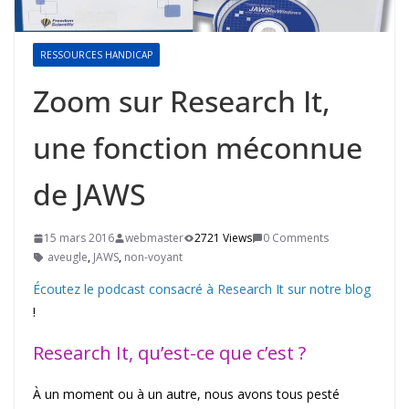
RESSOURCES HANDICAP
Zoom sur Research It,
une fonction méconnue
de JAWS
15 mars 2016
webmaster
2721 Views
0 Comments
aveugle
,
JAWS
,
non-voyant
Écoutez le podcast consacré à Research It sur notre blog
!
Research It, qu’est-ce que c’est ?
À un moment ou à un autre, nous avons tous pesté