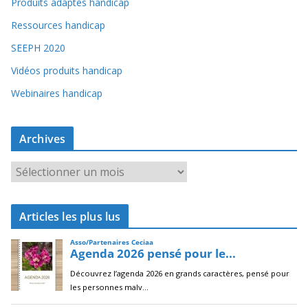
Produits adaptés handicap
Ressources handicap
SEEPH 2020
Vidéos produits handicap
Webinaires handicap
Archives
A
r
c
Articles les plus lus
h
i
v
e
s