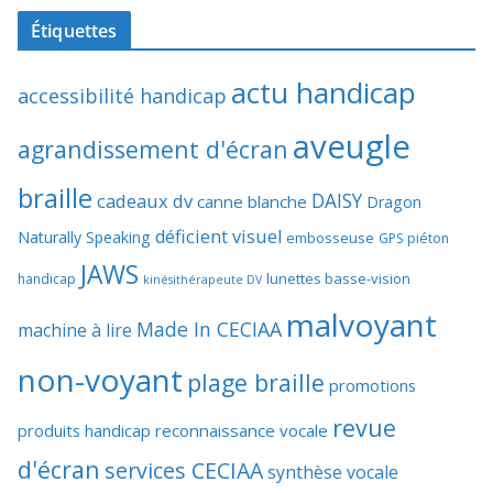
Étiquettes
actu handicap
accessibilité handicap
aveugle
agrandissement d'écran
braille
DAISY
cadeaux dv
canne blanche
Dragon
déficient visuel
Naturally Speaking
embosseuse
GPS piéton
JAWS
lunettes basse-vision
handicap
kinésithérapeute DV
malvoyant
Made In CECIAA
machine à lire
non-voyant
plage braille
promotions
revue
produits handicap
reconnaissance vocale
d'écran
services CECIAA
synthèse vocale