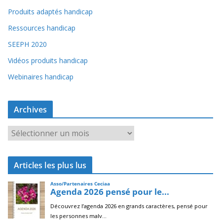
Produits adaptés handicap
Ressources handicap
SEEPH 2020
Vidéos produits handicap
Webinaires handicap
Archives
A
r
c
Articles les plus lus
h
i
v
e
s