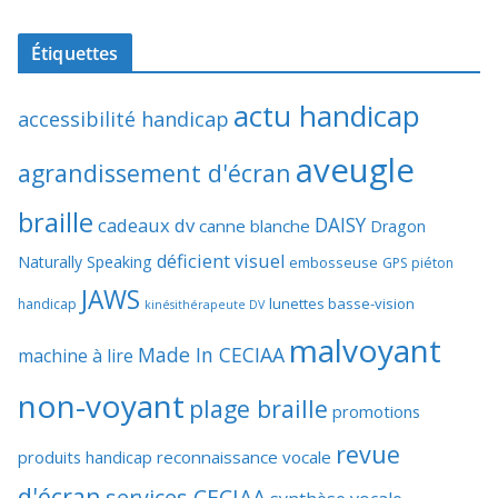
Étiquettes
actu handicap
accessibilité handicap
aveugle
agrandissement d'écran
braille
DAISY
cadeaux dv
canne blanche
Dragon
déficient visuel
Naturally Speaking
embosseuse
GPS piéton
JAWS
lunettes basse-vision
handicap
kinésithérapeute DV
malvoyant
Made In CECIAA
machine à lire
non-voyant
plage braille
promotions
revue
produits handicap
reconnaissance vocale
d'écran
services CECIAA