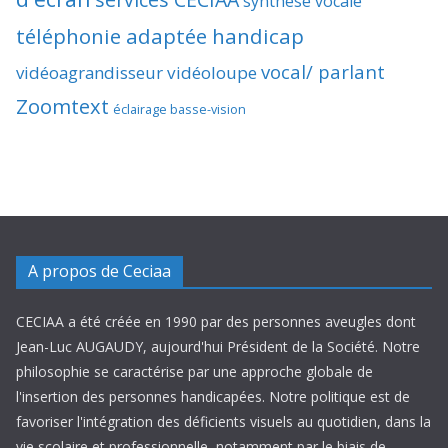
synthèse vocale
téléphonie adaptée handicap
vocal/ parlant
vidéoagrandisseur
vidéoloupe
Zoomtext
éclairage basse-vision
A propos de Ceciaa
CECIAA a été créée en 1990 par des personnes aveugles dont
Jean-Luc AUGAUDY, aujourd'hui Président de la Société. Notre
philosophie se caractérise par une approche globale de
l'insertion des personnes handicapées. Notre politique est de
favoriser l'intégration des déficients visuels au quotidien, dans la
vie scolaire et professionnelle, notamment par le biais de