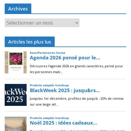
Archives
A
r
c
Articles les plus lus
h
i
v
e
s