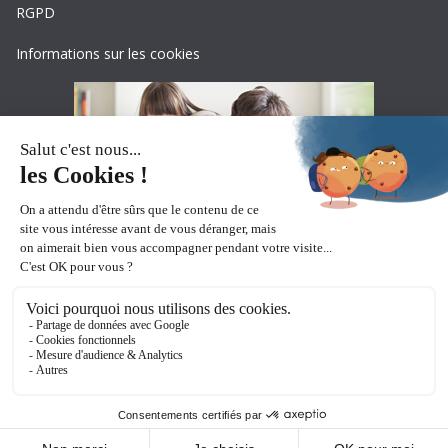
RGPD
Informations sur les cookies
Copyright © 2026
Ceciaa
. All rights reserved.
Theme:
ColorMag Pro
by ThemeGrill. Powered by
WordPress
.