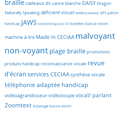
braille
DAISY
cadeaux dv
canne blanche
Dragon
déficient visuel
Naturally Speaking
embosseuse
GPS piéton
JAWS
lunettes basse-vision
handicap
kinésithérapeute DV
malvoyant
Made In CECIAA
machine à lire
non-voyant
plage braille
promotions
revue
produits handicap
reconnaissance vocale
d'écran
services CECIAA
synthèse vocale
téléphonie adaptée handicap
vocal/ parlant
vidéoagrandisseur
vidéoloupe
Zoomtext
éclairage basse-vision