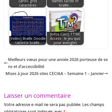
cartes gros
dames tactile et
caractères
braille…
[Infos-Cast] TTMC
[Vidéo] Braille Doodle
Access : le jeu quiz
: tablette braille…
pour aveugles
Meilleurs vœux pour une année 2026 porteuse de se
ns et d’accessibilité
Mises à jour 2026 sites CECIAA – Semaine 1 – Janvier
Laisser un commentaire
Votre adresse e-mail ne sera pas publiée.
Les champs
obligatoires sont indiqués avec
*