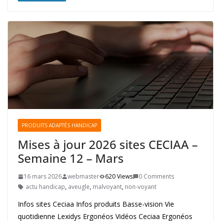
PRODUITS ADAPTÉS HANDICAP
Mises à jour 2026 sites CECIAA –
Semaine 12 – Mars
16 mars 2026
webmaster
620 Views
0 Comments
actu handicap
,
aveugle
,
malvoyant
,
non-voyant
Infos sites Ceciaa Infos produits Basse-vision Vie
quotidienne Lexidys Ergonéos Vidéos Ceciaa Ergonéos