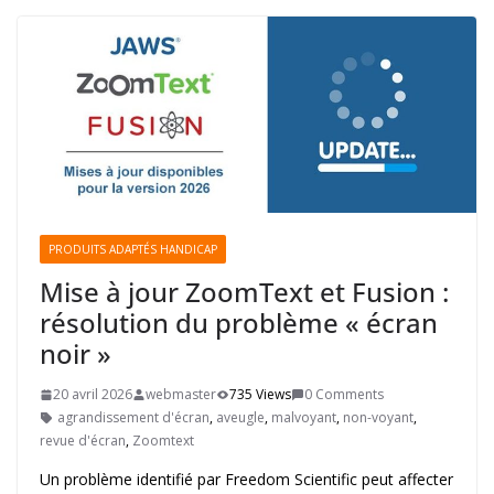
PRODUITS ADAPTÉS HANDICAP
Mise à jour ZoomText et Fusion :
résolution du problème « écran
noir »
20 avril 2026
webmaster
735 Views
0 Comments
agrandissement d'écran
,
aveugle
,
malvoyant
,
non-voyant
,
revue d'écran
,
Zoomtext
Un problème identifié par Freedom Scientific peut affecter