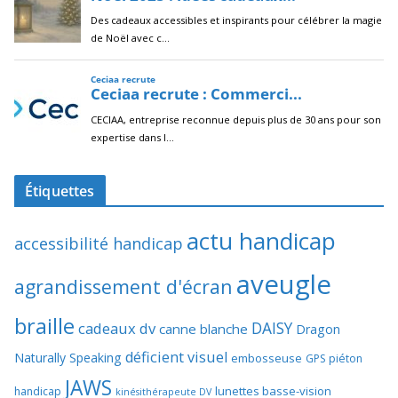
Étiquettes
actu handicap
accessibilité handicap
aveugle
agrandissement d'écran
braille
DAISY
cadeaux dv
canne blanche
Dragon
déficient visuel
Naturally Speaking
embosseuse
GPS piéton
JAWS
lunettes basse-vision
handicap
kinésithérapeute DV