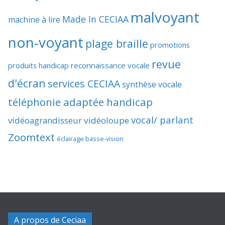
malvoyant
Made In CECIAA
machine à lire
non-voyant
plage braille
promotions
revue
produits handicap
reconnaissance vocale
d'écran
services CECIAA
synthèse vocale
téléphonie adaptée handicap
vocal/ parlant
vidéoagrandisseur
vidéoloupe
Zoomtext
éclairage basse-vision
A propos de Ceciaa