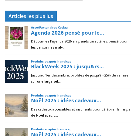
r
c
Articles les plus lus
h
i
v
e
s