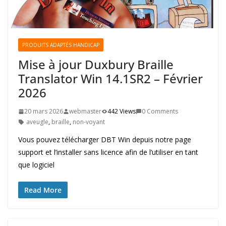
PRODUITS ADAPTÉS HANDICAP
Mise à jour Duxbury Braille
Translator Win 14.1SR2 – Février
2026
20 mars 2026
webmaster
442 Views
0 Comments
aveugle
,
braille
,
non-voyant
Vous pouvez télécharger DBT Win depuis notre page
support et l’installer sans licence afin de l’utiliser en tant
que logiciel
Read More