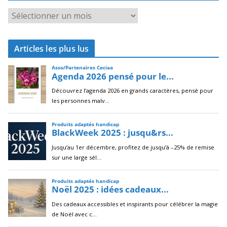
A
r
c
Articles les plus lus
h
i
v
e
s