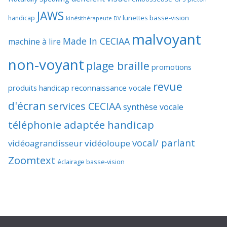
JAWS
lunettes basse-vision
handicap
kinésithérapeute DV
malvoyant
Made In CECIAA
machine à lire
non-voyant
plage braille
promotions
revue
produits handicap
reconnaissance vocale
d'écran
services CECIAA
synthèse vocale
téléphonie adaptée handicap
vocal/ parlant
vidéoagrandisseur
vidéoloupe
Zoomtext
éclairage basse-vision