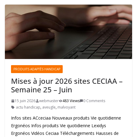
PRODUITS ADAPTÉS HANDICAP
Mises à jour 2026 sites CECIAA –
Semaine 25 – Juin
15 juin 2026
webmaster
483 Views
0 Comments
actu handicap
,
aveugle
,
malvoyant
Infos sites ACceciaa Nouveaux produits Vie quotidienne
Ergonéos Infos produits Vie quotidienne Lexidys
Ergonéos Vidéos Ceciaa Téléchargements Hausses de