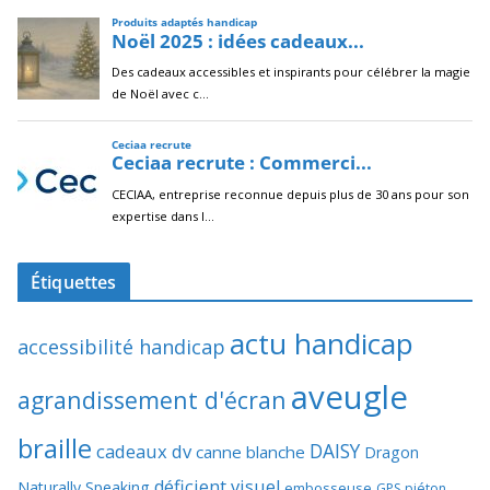
Étiquettes
actu handicap
accessibilité handicap
aveugle
agrandissement d'écran
braille
DAISY
cadeaux dv
canne blanche
Dragon
déficient visuel
Naturally Speaking
embosseuse
GPS piéton