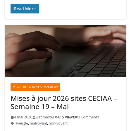
Read More
PRODUITS ADAPTÉS HANDICAP
Mises à jour 2026 sites CECIAA –
Semaine 19 – Mai
4 mai 2026
webmaster
615 Views
0 Comments
aveugle
,
malvoyant
,
non-voyant