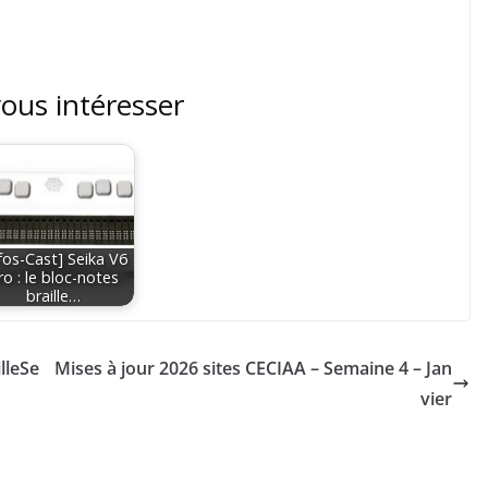
vous intéresser
nfos-Cast] Seika V6
ro : le bloc-notes
braille…
illeSe
Mises à jour 2026 sites CECIAA – Semaine 4 – Jan
vier