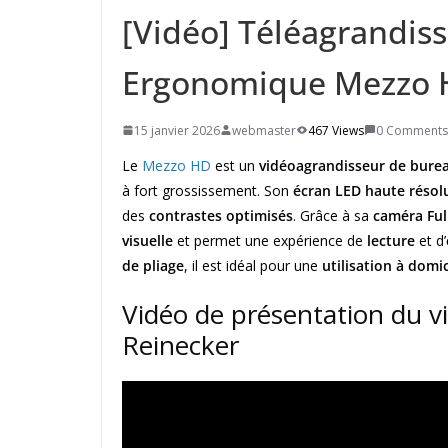
[Vidéo] Téléagrandis
Ergonomique Mezzo 
15 janvier 2026
webmaster
467 Views
0 Comments
Le
Mezzo HD
est un
vidéoagrandisseur de bure
à fort grossissement. Son
écran LED haute résol
des
contrastes optimisés
. Grâce à sa
caméra Ful
visuelle
et permet une expérience de
lecture
et d’
de pliage
, il est idéal pour une
utilisation à domic
Vidéo de présentation du 
Reinecker