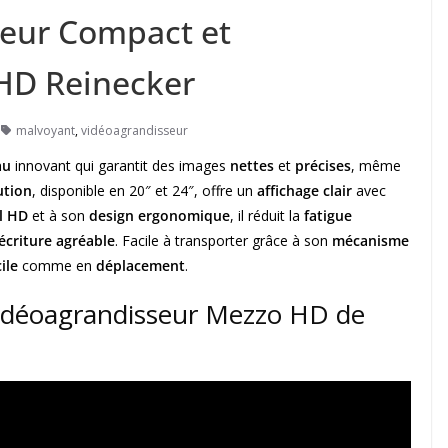
seur Compact et
HD Reinecker
malvoyant
,
vidéoagrandisseur
au
innovant qui garantit des images
nettes
et
précises
, même
ution
, disponible en 20″ et 24″, offre un
affichage clair
avec
l HD
et à son
design ergonomique
, il réduit la
fatigue
écriture agréable
. Facile à transporter grâce à son
mécanisme
ile
comme en
déplacement
.
vidéoagrandisseur Mezzo HD de