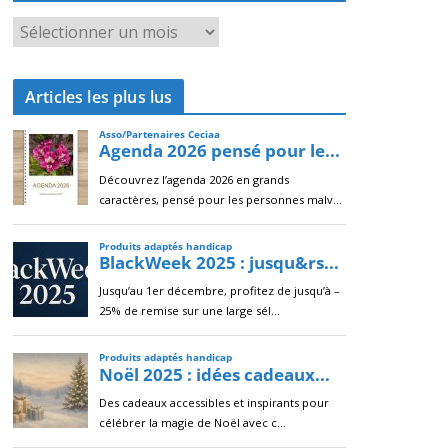
A
r
c
Articles les plus lus
h
i
v
e
s