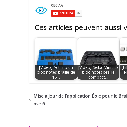
Ces articles peuvent aussi 
[Vidéo] Actilino un
[Vidéo] Seika Mini : Le
[I
bloc-notes braille de
bloc-notes braille
P
16…
compact…
Mise à jour de l’application Éole pour le Bra
nse 6