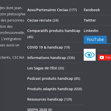
les dont Jean-
Asso/Partenaires Ceciaa
(177)
Facebook
otre philosophie
on des personnes
Ceciaa recrute
(24)
Twitter
ation des
Comparatifs produits handicap
Linkedin
 professionnelle,
(45)
 L'intégration
YouTube
mais aussi un
COVID 19 & handicap
(19)
 clients, CECIAA
Informations handicap
(336)
Les Sagas de l'Été
(20)
Podcast produits handicap
(85)
Produits adaptés handicap
(658)
Ressources handicap
(129)
SEEPH 2020
(8)