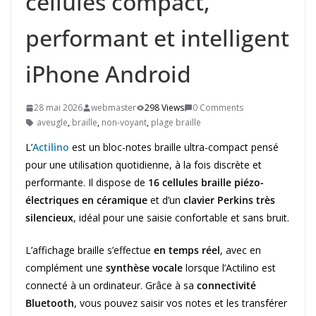
cellules compact,
performant et intelligent
iPhone Android
28 mai 2026
webmaster
298 Views
0 Comments
aveugle
,
braille
,
non-voyant
,
plage braille
L’
Actilino
est un bloc-notes braille ultra-compact pensé
pour une utilisation quotidienne, à la fois discrète et
performante. Il dispose de
16 cellules braille piézo-
électriques en céramique
et d’un
clavier Perkins très
silencieux
, idéal pour une saisie confortable et sans bruit.
L’affichage braille s’effectue
en temps réel
, avec en
complément une
synthèse vocale
lorsque l’Actilino est
connecté à un ordinateur. Grâce à sa
connectivité
Bluetooth
, vous pouvez saisir vos notes et les transférer