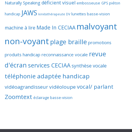
déficient visuel
Naturally Speaking
embosseuse
GPS piéton
JAWS
lunettes basse-vision
handicap
kinésithérapeute DV
malvoyant
Made In CECIAA
machine à lire
non-voyant
plage braille
promotions
revue
produits handicap
reconnaissance vocale
d'écran
services CECIAA
synthèse vocale
téléphonie adaptée handicap
vocal/ parlant
vidéoagrandisseur
vidéoloupe
Zoomtext
éclairage basse-vision