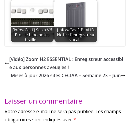
[Infos-Cast] Seika V6
[Infos-Cast] PLAUD
Pro : le bloc-notes
Note : l’enregistreur
braille…
vocal…
[Vidéo] Zoom H2 ESSENTIAL : Enregistreur accessibl
e aux personnes aveugles !
Mises à jour 2026 sites CECIAA – Semaine 23 – Juin
Laisser un commentaire
Votre adresse e-mail ne sera pas publiée.
Les champs
obligatoires sont indiqués avec
*