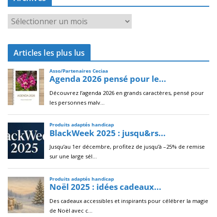
A
r
c
Articles les plus lus
h
i
v
e
s