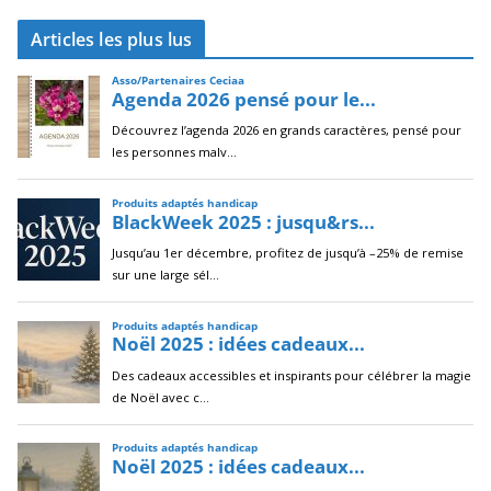
c
Articles les plus lus
h
i
v
e
s