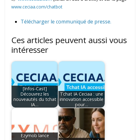
www.ceciaa.com/chatbot
Télécharger le communiqué de presse.
Ces articles peuvent aussi vous
intéresser
[Infos-Cast]
Découvrez les
Tchat IA Ceciaa : une
nouveautés du tchat
innovation accessible
IA…
pour…
Ezymob lance