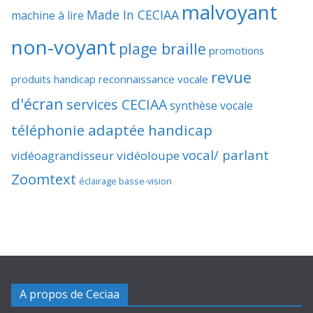
malvoyant
Made In CECIAA
machine à lire
non-voyant
plage braille
promotions
revue
produits handicap
reconnaissance vocale
d'écran
services CECIAA
synthèse vocale
téléphonie adaptée handicap
vocal/ parlant
vidéoagrandisseur
vidéoloupe
Zoomtext
éclairage basse-vision
A propos de Ceciaa