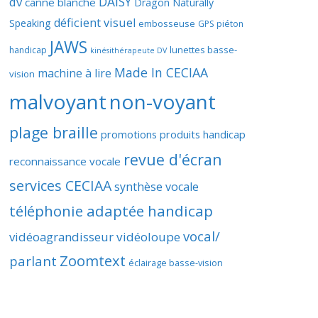
DAISY
dv
canne blanche
Dragon Naturally
déficient visuel
Speaking
embosseuse
GPS piéton
JAWS
lunettes basse-
handicap
kinésithérapeute DV
Made In CECIAA
machine à lire
vision
malvoyant
non-voyant
plage braille
promotions produits handicap
revue d'écran
reconnaissance vocale
services CECIAA
synthèse vocale
téléphonie adaptée handicap
vocal/
vidéoagrandisseur
vidéoloupe
Zoomtext
parlant
éclairage basse-vision