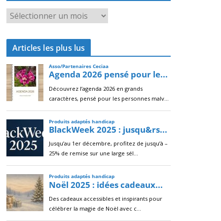
A
r
c
Articles les plus lus
h
i
v
e
s