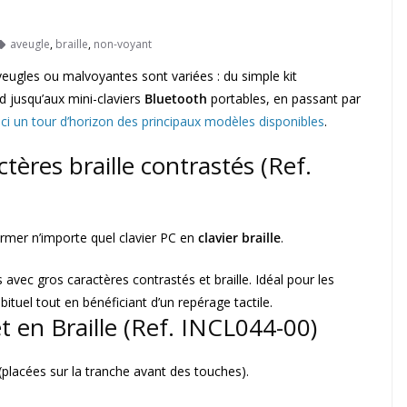
aveugle
,
braille
,
non-voyant
eugles ou malvoyantes sont variées : du simple kit
rd jusqu’aux mini-claviers
Bluetooth
portables, en passant par
ici un tour d’horizon des principaux modèles disponibles
.
ctères braille contrastés
(Ref.
rmer n’importe quel clavier PC en
clavier braille
.
vec gros caractères contrastés et braille. Idéal pour les
bituel tout en bénéficiant d’un repérage tactile.
t en Braille
(Ref. INCL044-00)
s (placées sur la tranche avant des touches).