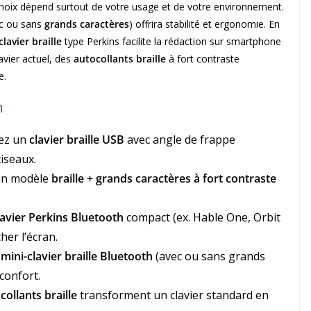
 choix dépend surtout de votre usage et de votre environnement.
c ou sans
grands caractères
) offrira stabilité et ergonomie. En
clavier braille
type Perkins facilite la rédaction sur smartphone
avier actuel, des
autocollants braille
à fort contraste
e.
n
iez un
clavier braille USB
avec angle de frappe
iseaux.
un modèle
braille + grands caractères à fort contraste
lavier Perkins Bluetooth
compact (ex. Hable One, Orbit
her l’écran.
n
mini-clavier braille Bluetooth
(avec ou sans grands
confort.
collants braille
transforment un clavier standard en