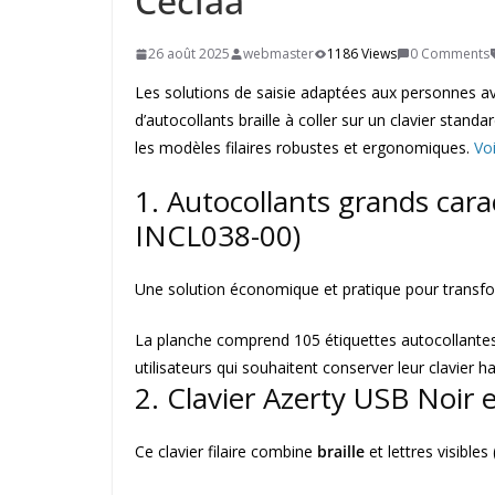
Ceciaa
26 août 2025
webmaster
1186 Views
0 Comments
Les solutions de saisie adaptées aux personnes av
d’autocollants braille à coller sur un clavier standa
les modèles filaires robustes et ergonomiques.
Vo
1. Autocollants grands cara
INCL038-00)
Une solution économique et pratique pour transfo
La planche comprend 105 étiquettes autocollantes a
utilisateurs qui souhaitent conserver leur clavier ha
2. Clavier Azerty USB Noir e
Ce clavier filaire combine
braille
et lettres visible