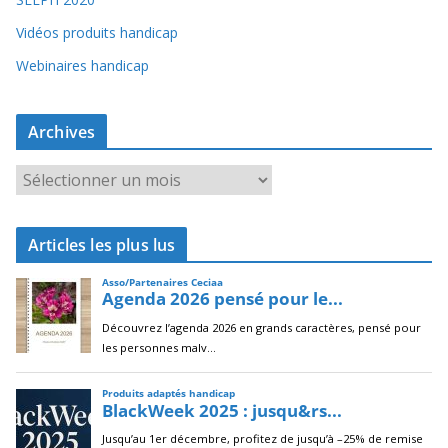
Vidéos produits handicap
Webinaires handicap
Archives
A
r
c
Articles les plus lus
h
i
v
e
s