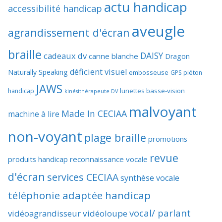
actu handicap
accessibilité handicap
aveugle
agrandissement d'écran
braille
DAISY
cadeaux dv
canne blanche
Dragon
déficient visuel
Naturally Speaking
embosseuse
GPS piéton
JAWS
lunettes basse-vision
handicap
kinésithérapeute DV
malvoyant
Made In CECIAA
machine à lire
non-voyant
plage braille
promotions
revue
produits handicap
reconnaissance vocale
d'écran
services CECIAA
synthèse vocale
téléphonie adaptée handicap
vocal/ parlant
vidéoagrandisseur
vidéoloupe