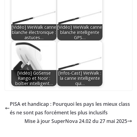
[Vidéo] WeWalk canne
[Vidéo] WeWalk canne
blanche électronique :
blanche intelligente
astuces…
GPS…
[Vidéo] GoSense
[Infos-Cast] WeWalk :
Rango et Noor :
la canne intelligente
boîtier intelligent…
qui…
PISA et handicap : Pourquoi les pays les mieux class
és ne sont pas forcément les plus inclusifs
Mise à jour SuperNova 24.02 du 27 mai 2025