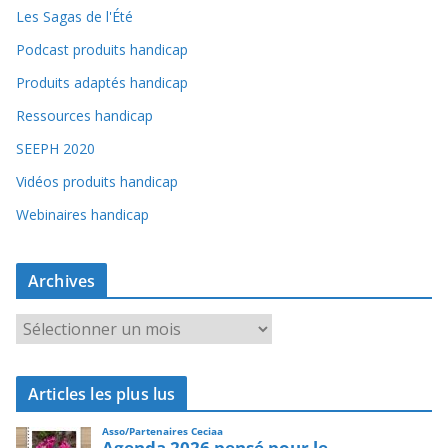
Les Sagas de l'Été
Podcast produits handicap
Produits adaptés handicap
Ressources handicap
SEEPH 2020
Vidéos produits handicap
Webinaires handicap
Archives
A
r
c
Articles les plus lus
h
i