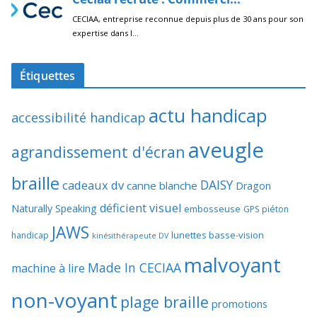
Étiquettes
actu handicap
accessibilité handicap
aveugle
agrandissement d'écran
braille
DAISY
cadeaux dv
canne blanche
Dragon
déficient visuel
Naturally Speaking
embosseuse
GPS piéton
JAWS
lunettes basse-vision
handicap
kinésithérapeute DV
malvoyant
Made In CECIAA
machine à lire
non-voyant
plage braille
promotions