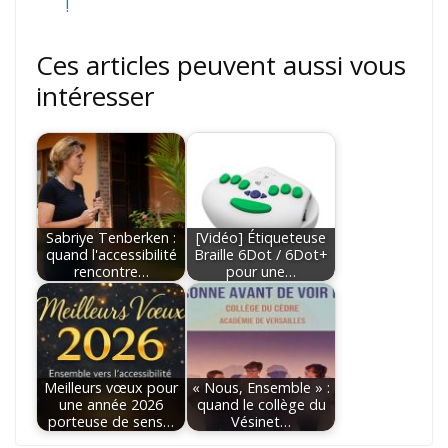
!
Ces articles peuvent aussi vous
intéresser
Sabriye Tenberken :
[Vidéo] Étiqueteuse
quand l'accessibilité
Braille 6Dot / 6Dot+
rencontre…
pour une…
Meilleurs vœux pour
« Nous, Ensemble » :
une année 2026
quand le collège du
porteuse de sens…
Vésinet…