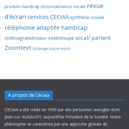
revue
produits handicap
reconnaissance vocale
d'écran
services CECIAA
synthèse vocale
téléphonie adaptée handicap
vocal/ parlant
vidéoagrandisseur
vidéoloupe
Zoomtext
éclairage basse-vision
A propos de Ceciaa
CECIAA a été créée en 1990 par des personnes aveugles dont
Jean-Luc AUGAUDY, aujourd'hui Président de la Société. Notre
philosophie se caractérise par une approche globale de