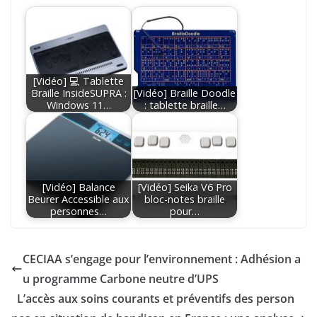
[Vidéo] 💻 Tablette
Braille InsideSUPRA :
[Vidéo] Braille Doodle
Windows 11…
: tablette braille…
[Vidéo] Balance
[Vidéo] Seika V6 Pro
Beurer Accessible aux
bloc-notes braille
personnes…
pour…
CECIAA s’engage pour l’environnement : Adhésion a
u programme Carbone neutre d’UPS
L’accès aux soins courants et préventifs des person