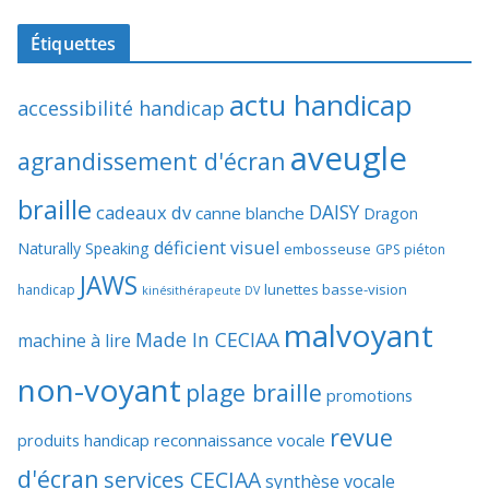
Étiquettes
actu handicap
accessibilité handicap
aveugle
agrandissement d'écran
braille
DAISY
cadeaux dv
canne blanche
Dragon
déficient visuel
Naturally Speaking
embosseuse
GPS piéton
JAWS
lunettes basse-vision
handicap
kinésithérapeute DV
malvoyant
Made In CECIAA
machine à lire
non-voyant
plage braille
promotions
revue
produits handicap
reconnaissance vocale
d'écran
services CECIAA
synthèse vocale