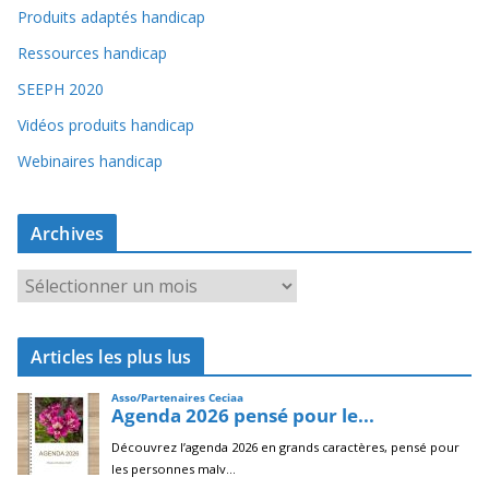
Produits adaptés handicap
Ressources handicap
SEEPH 2020
Vidéos produits handicap
Webinaires handicap
Archives
A
r
c
Articles les plus lus
h
i
v
e
s