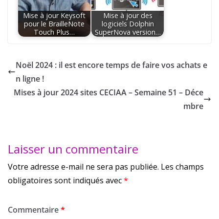
Mise à jour Keysoft
Mise à jour des
pour le BrailleNote
logiciels Dolphin
Touch Plus…
SuperNova version…
Noël 2024 : il est encore temps de faire vos achats e
n ligne !
Mises à jour 2024 sites CECIAA – Semaine 51 – Déce
mbre
Laisser un commentaire
Votre adresse e-mail ne sera pas publiée.
Les champs
obligatoires sont indiqués avec
*
Commentaire
*