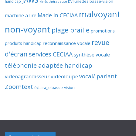
JAWS
lunettes basse-vision
handicap
kinésithérapeute DV
malvoyant
Made In CECIAA
machine à lire
non-voyant
plage braille
promotions
revue
produits handicap
reconnaissance vocale
d'écran
services CECIAA
synthèse vocale
téléphonie adaptée handicap
vocal/ parlant
vidéoagrandisseur
vidéoloupe
Zoomtext
éclairage basse-vision