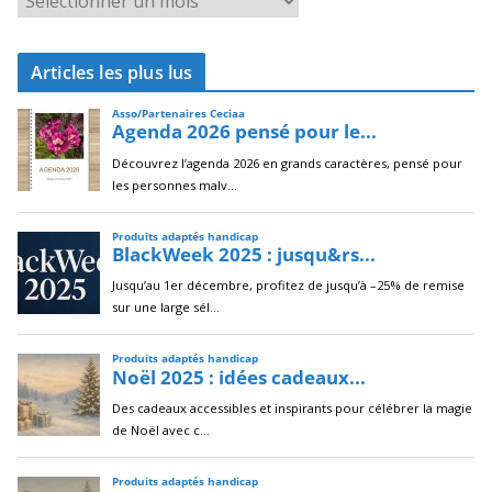
r
c
Articles les plus lus
h
i
v
e
s