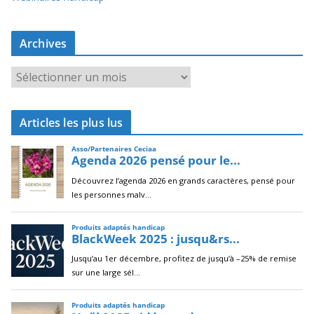
Archives
A
r
c
Articles les plus lus
h
i
v
e
s