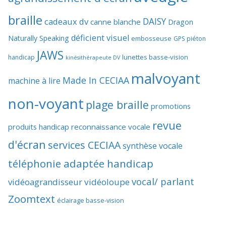
braille
DAISY
cadeaux dv
canne blanche
Dragon
déficient visuel
Naturally Speaking
embosseuse
GPS piéton
JAWS
lunettes basse-vision
handicap
kinésithérapeute DV
malvoyant
Made In CECIAA
machine à lire
non-voyant
plage braille
promotions
revue
produits handicap
reconnaissance vocale
d'écran
services CECIAA
synthèse vocale
téléphonie adaptée handicap
vocal/ parlant
vidéoagrandisseur
vidéoloupe
Zoomtext
éclairage basse-vision