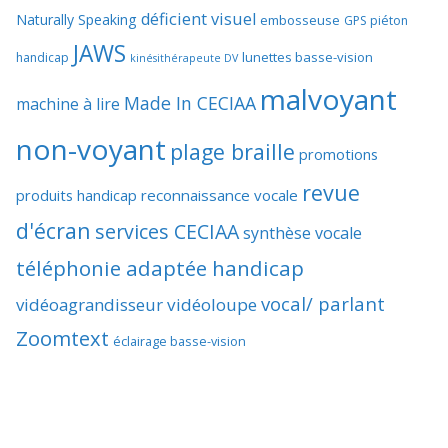
déficient visuel
Naturally Speaking
embosseuse
GPS piéton
JAWS
lunettes basse-vision
handicap
kinésithérapeute DV
malvoyant
Made In CECIAA
machine à lire
non-voyant
plage braille
promotions
revue
produits handicap
reconnaissance vocale
d'écran
services CECIAA
synthèse vocale
téléphonie adaptée handicap
vocal/ parlant
vidéoagrandisseur
vidéoloupe
Zoomtext
éclairage basse-vision