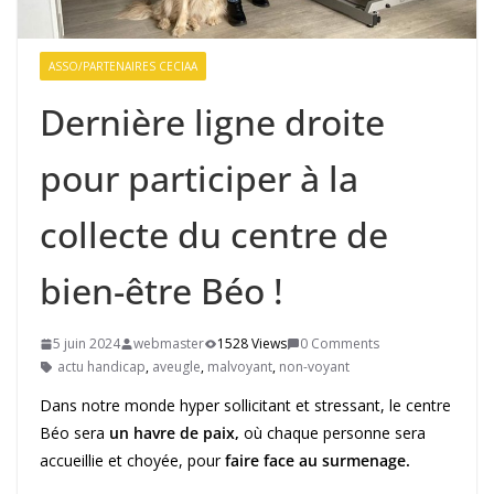
ASSO/PARTENAIRES CECIAA
Dernière ligne droite
pour participer à la
collecte du centre de
bien-être Béo !
5 juin 2024
webmaster
1528 Views
0 Comments
actu handicap
,
aveugle
,
malvoyant
,
non-voyant
Dans notre monde hyper sollicitant et stressant, le centre
Béo sera
un havre de paix,
où chaque personne sera
accueillie et choyée, pour
faire face au surmenage.