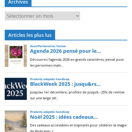
Archives
A
r
c
Articles les plus lus
h
i
v
e
s