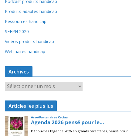
Podcast produits handicap
Produits adaptés handicap
Ressources handicap
SEEPH 2020
Vidéos produits handicap
Webinaires handicap
Archives
A
r
c
Articles les plus lus
h
i
v
e