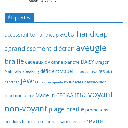
Étiquettes
actu handicap
accessibilité handicap
aveugle
agrandissement d'écran
braille
DAISY
cadeaux dv
canne blanche
Dragon
déficient visuel
Naturally Speaking
embosseuse
GPS piéton
JAWS
lunettes basse-vision
handicap
kinésithérapeute DV
malvoyant
Made In CECIAA
machine à lire
non-voyant
plage braille
promotions
revue
produits handicap
reconnaissance vocale