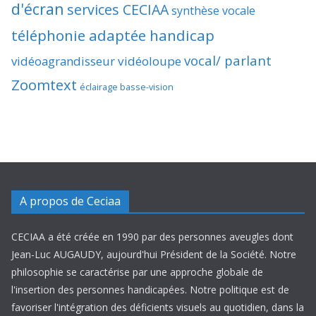
d'écran
services CECIAA
synthèse vocale
téléphonie adaptée handicap
vocal/ parlant
vidéoagrandisseur
vidéoloupe
Zoomtext
éclairage basse-vision
A propos de Ceciaa
CECIAA a été créée en 1990 par des personnes aveugles dont
Jean-Luc AUGAUDY, aujourd'hui Président de la Société. Notre
philosophie se caractérise par une approche globale de
l'insertion des personnes handicapées. Notre politique est de
favoriser l'intégration des déficients visuels au quotidien, dans la