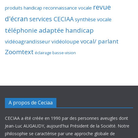
revue
produits handicap
reconnaissance vocale
d'écran
services CECIAA
synthèse vocale
téléphonie adaptée handicap
vocal/ parlant
vidéoagrandisseur
vidéoloupe
Zoomtext
éclairage basse-vision
A propos de Ceciaa
CECIAA a été créée en 1990 par des personnes aveugles dont
Jean-Luc AUGAUDY, aujourd'hui Président de la Société. Notre
philosophie se caractérise par une approche globale de