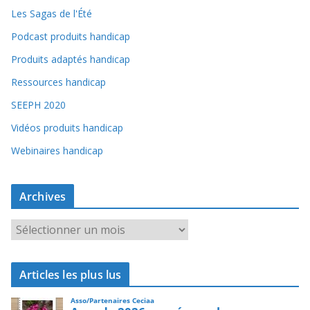
Les Sagas de l'Été
Podcast produits handicap
Produits adaptés handicap
Ressources handicap
SEEPH 2020
Vidéos produits handicap
Webinaires handicap
Archives
A
r
c
Articles les plus lus
h
i