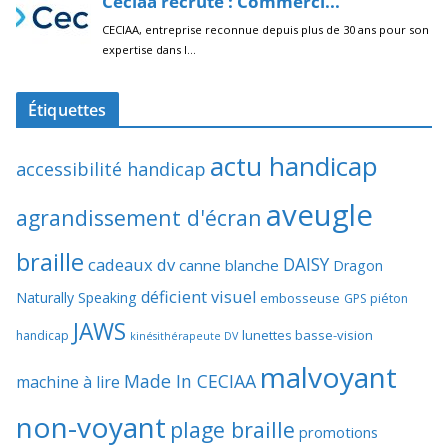
Étiquettes
actu handicap
accessibilité handicap
aveugle
agrandissement d'écran
braille
DAISY
cadeaux dv
canne blanche
Dragon
déficient visuel
Naturally Speaking
embosseuse
GPS piéton
JAWS
lunettes basse-vision
handicap
kinésithérapeute DV
malvoyant
Made In CECIAA
machine à lire
non-voyant
plage braille
promotions