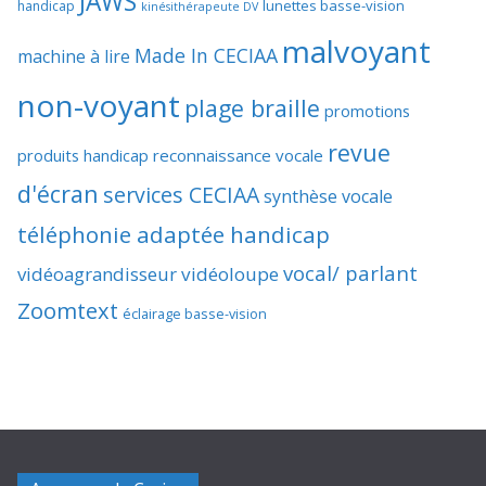
JAWS
lunettes basse-vision
handicap
kinésithérapeute DV
malvoyant
Made In CECIAA
machine à lire
non-voyant
plage braille
promotions
revue
produits handicap
reconnaissance vocale
d'écran
services CECIAA
synthèse vocale
téléphonie adaptée handicap
vocal/ parlant
vidéoagrandisseur
vidéoloupe
Zoomtext
éclairage basse-vision