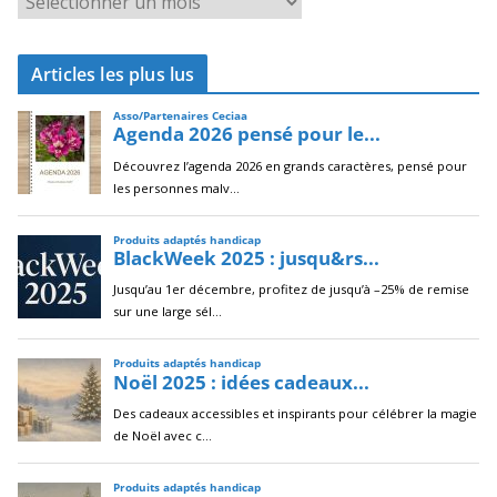
r
c
Articles les plus lus
h
i
v
e
s