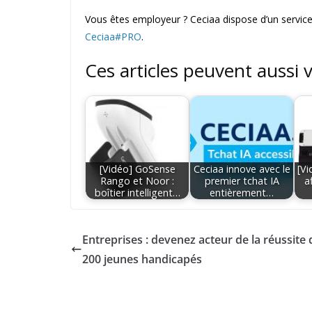
Vous êtes employeur ? Ceciaa dispose d’un service
Ceciaa#PRO
.
Ces articles peuvent aussi 
[Vidéo] GoSense
Ceciaa innove avec le
[Vi
Rango et Noor :
premier tchat IA
a
boîtier intelligent…
entièrement…
Entreprises : devenez acteur de la réussite 
200 jeunes handicapés