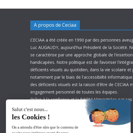
A propos de Ceciaa
CECIAA a été créée en 1990 par des personnes aveug
Luc AUGAUDY, aujourd'hui Président de la Société. N
se caractérise par une approche globale de l'inserti
handicapées. Notre politique est de favoriser l'intégr
déficients visuels au quotidien, dans la vie scolaire et
notamment par le biais de l'accessibiilté informatique.
des déficients visuels est la raison d'être de CECIAA 
engagement personnel de toutes les équipes.
Grâce à la confiance et la fidélité témoignées par ses
est aujourd’hui leader sur son marché.