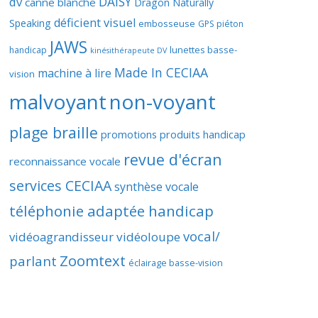
DAISY
dv
canne blanche
Dragon Naturally
déficient visuel
Speaking
embosseuse
GPS piéton
JAWS
lunettes basse-
handicap
kinésithérapeute DV
Made In CECIAA
machine à lire
vision
malvoyant
non-voyant
plage braille
promotions produits handicap
revue d'écran
reconnaissance vocale
services CECIAA
synthèse vocale
téléphonie adaptée handicap
vocal/
vidéoagrandisseur
vidéoloupe
Zoomtext
parlant
éclairage basse-vision