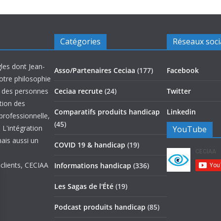
Catégories
Réseaux soc
les dont Jean-
Asso/Partenaires Ceciaa
(177)
Facebook
otre philosophie
on des personnes
Ceciaa recrute
(24)
Twitter
ation des
Comparatifs produits handicap
Linkedin
 professionnelle,
(45)
 L'intégration
YouTube
mais aussi un
COVID 19 & handicap
(19)
 clients, CECIAA
Informations handicap
(336)
Les Sagas de l'Été
(19)
Podcast produits handicap
(85)