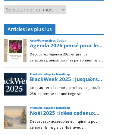
A
r
c
Articles les plus lus
h
i
v
e
s