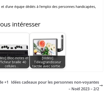
 et d’une équipe dédiés à l’emploi des personnes handicapées,
vous intéresser
déo] Bloc-notes et
[Vidéo]
fficheur braille 40
Téléagrandisseur
cellules…
tactile avec sortie…
de +1
Idées cadeaux pour les personnes non-voyantes
– Noël 2023 – 2/2