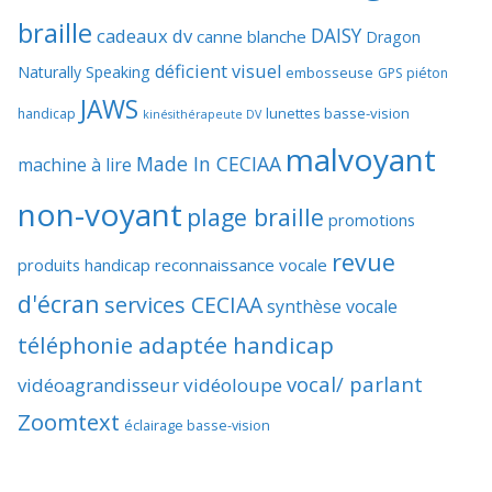
braille
DAISY
cadeaux dv
canne blanche
Dragon
déficient visuel
Naturally Speaking
embosseuse
GPS piéton
JAWS
lunettes basse-vision
handicap
kinésithérapeute DV
malvoyant
Made In CECIAA
machine à lire
non-voyant
plage braille
promotions
revue
produits handicap
reconnaissance vocale
d'écran
services CECIAA
synthèse vocale
téléphonie adaptée handicap
vocal/ parlant
vidéoagrandisseur
vidéoloupe
Zoomtext
éclairage basse-vision