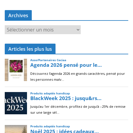
Archives
A
r
c
Articles les plus lus
h
i
v
e
s