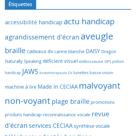
Étiquettes
actu handicap
accessibilité handicap
aveugle
agrandissement d'écran
braille
DAISY
cadeaux dv
canne blanche
Dragon
déficient visuel
Naturally Speaking
embosseuse
GPS piéton
JAWS
lunettes basse-vision
handicap
kinésithérapeute DV
malvoyant
Made In CECIAA
machine à lire
non-voyant
plage braille
promotions
revue
produits handicap
reconnaissance vocale
d'écran
services CECIAA
synthèse vocale