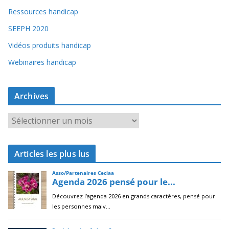
Ressources handicap
SEEPH 2020
Vidéos produits handicap
Webinaires handicap
Archives
A
r
c
Articles les plus lus
h
i
v
e
s