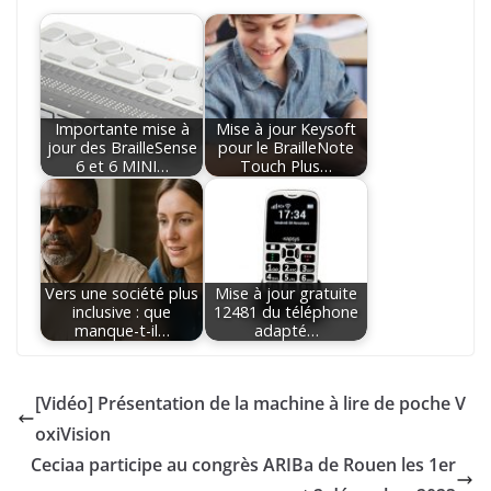
Importante mise à
Mise à jour Keysoft
jour des BrailleSense
pour le BrailleNote
6 et 6 MINI…
Touch Plus…
Vers une société plus
Mise à jour gratuite
inclusive : que
12481 du téléphone
manque-t-il…
adapté…
[Vidéo] Présentation de la machine à lire de poche V
oxiVision
Ceciaa participe au congrès ARIBa de Rouen les 1er