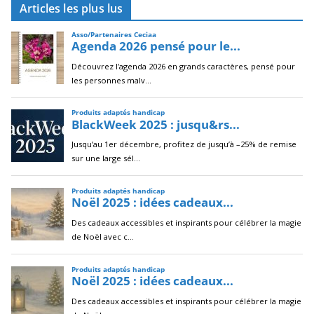
Articles les plus lus
h
i
v
e
s