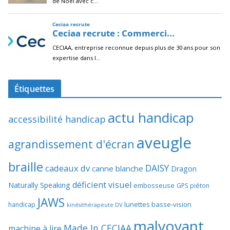
Étiquettes
actu handicap
accessibilité handicap
aveugle
agrandissement d'écran
braille
DAISY
cadeaux dv
canne blanche
Dragon
déficient visuel
Naturally Speaking
embosseuse
GPS piéton
JAWS
lunettes basse-vision
handicap
kinésithérapeute DV
malvoyant
Made In CECIAA
machine à lire