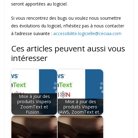
seront apportées au logiciel.
Si vous rencontrez des bugs ou voulez nous soumettre
des évolutions du logiciel, n’hésitez pas à nous contacter
à l’adresse suivante :
accessibilite.logicielle@ceciaa.com
Ces articles peuvent aussi vous
intéresser
Mise à jour des
produits Vispero
Mise à jour des
ZoomText et
produits Vispero
Fusion…
JAWS, ZoomText et…