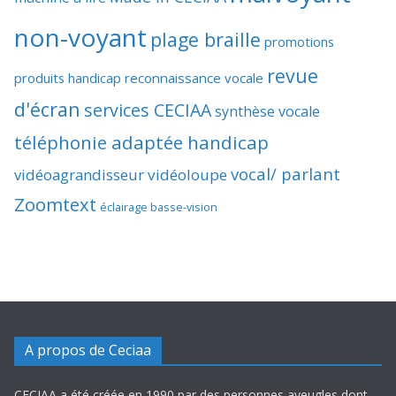
non-voyant
plage braille
promotions
revue
produits handicap
reconnaissance vocale
d'écran
services CECIAA
synthèse vocale
téléphonie adaptée handicap
vocal/ parlant
vidéoagrandisseur
vidéoloupe
Zoomtext
éclairage basse-vision
A propos de Ceciaa
CECIAA a été créée en 1990 par des personnes aveugles dont