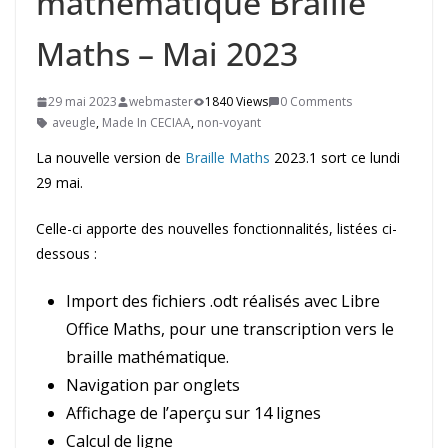
mathématique Braille
Maths – Mai 2023
29 mai 2023
webmaster
1840 Views
0 Comments
aveugle
,
Made In CECIAA
,
non-voyant
La nouvelle version de
Braille Maths
2023.1 sort ce lundi
29 mai.
Celle-ci apporte des nouvelles fonctionnalités, listées ci-
dessous :
Import des fichiers .odt réalisés avec Libre
Office Maths, pour une transcription vers le
braille mathématique.
Navigation par onglets
Affichage de l’aperçu sur 14 lignes
Calcul de ligne