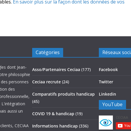
rables.
En savoir plus sur la façon dont les données de vos
Catégories
Réseaux soc
les dont Jean-
Asso/Partenaires Ceciaa
(177)
Facebook
otre philosophie
on des personnes
Ceciaa recrute
(24)
Twitter
ation des
Comparatifs produits handicap
Linkedin
 professionnelle,
(45)
 L'intégration
YouTube
mais aussi un
COVID 19 & handicap
(19)
 clients, CECIAA
Informations handicap
(336)