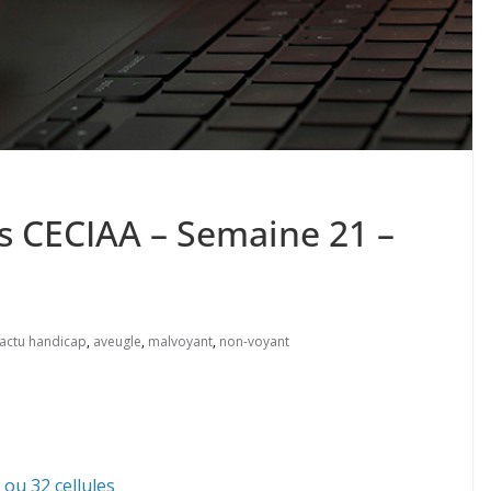
es CECIAA – Semaine 21 –
actu handicap
,
aveugle
,
malvoyant
,
non-voyant
 ou 32 cellules