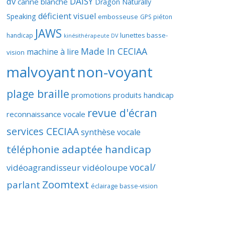
DAISY
dv
canne blanche
Dragon Naturally
déficient visuel
Speaking
embosseuse
GPS piéton
JAWS
lunettes basse-
handicap
kinésithérapeute DV
Made In CECIAA
machine à lire
vision
malvoyant
non-voyant
plage braille
promotions produits handicap
revue d'écran
reconnaissance vocale
services CECIAA
synthèse vocale
téléphonie adaptée handicap
vocal/
vidéoagrandisseur
vidéoloupe
Zoomtext
parlant
éclairage basse-vision