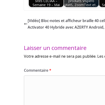
sites CECIAA –
produits Vispero
Semaine 19 – Mai
JAWS, ZoomText et…
S
[Vidéo] Bloc-notes et afficheur braille 40 cel
Activator 40 Hybride avec AZERTY Android,
Laisser un commentaire
Votre adresse e-mail ne sera pas publiée.
Les 
Commentaire
*