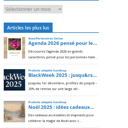
A
r
c
Articles les plus lus
h
i
v
e
s