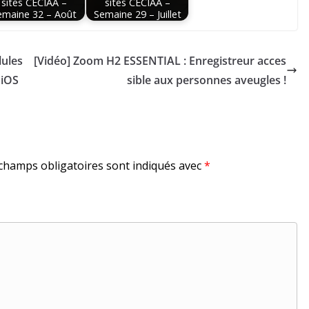
sites CECIAA –
sites CECIAA –
emaine 32 – Août
Semaine 29 – Juillet
lules
[Vidéo] Zoom H2 ESSENTIAL : Enregistreur acces
 iOS
sible aux personnes aveugles !
champs obligatoires sont indiqués avec
*