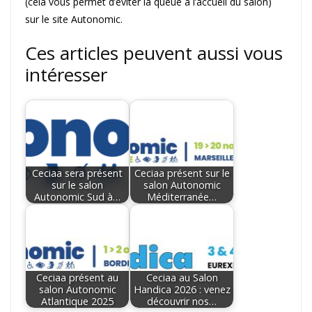
(cela vous permet d’éviter la queue à l’accueil du salon)
sur le site Autonomic.
Ces articles peuvent aussi vous
intéresser
Ceciaa sera présent
Ceciaa présent sur le
sur le salon
salon Autonomic
Autonomic Sud à…
Méditerranée…
Ceciaa présent au
Ceciaa au Salon
salon Autonomic
Handica 2026 : venez
Atlantique 2025
découvrir nos…