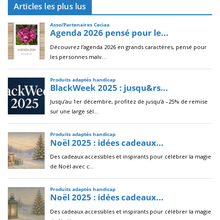
Articles les plus lus
h
i
v
e
s