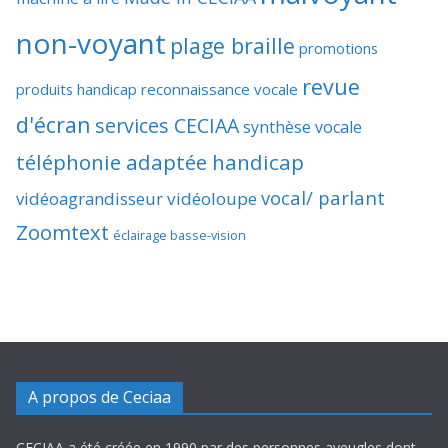
non-voyant
plage braille
promotions
revue
produits handicap
reconnaissance vocale
d'écran
services CECIAA
synthèse vocale
téléphonie adaptée handicap
vocal/ parlant
vidéoagrandisseur
vidéoloupe
Zoomtext
éclairage basse-vision
A propos de Ceciaa
CECIAA a été créée en 1990 par des personnes aveugles dont