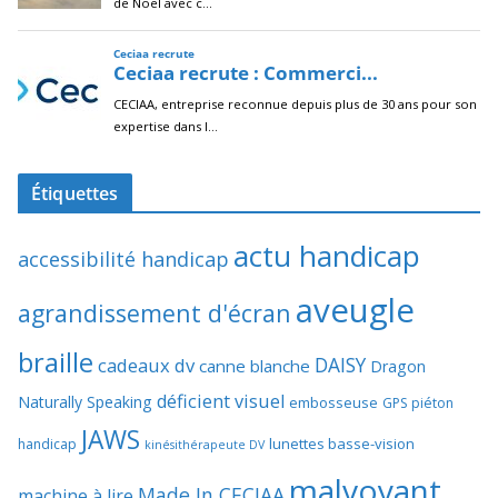
Étiquettes
actu handicap
accessibilité handicap
aveugle
agrandissement d'écran
braille
DAISY
cadeaux dv
canne blanche
Dragon
déficient visuel
Naturally Speaking
embosseuse
GPS piéton
JAWS
lunettes basse-vision
handicap
kinésithérapeute DV
malvoyant
Made In CECIAA
machine à lire