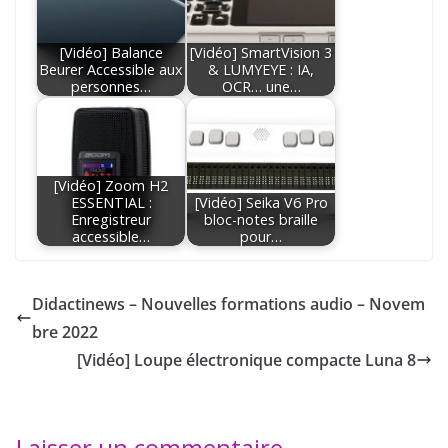
[Vidéo] Balance
[Vidéo] SmartVision 3
Beurer Accessible aux
& LUMYEYE : IA,
personnes…
OCR… une…
[Vidéo] Zoom H2
ESSENTIAL :
[Vidéo] Seika V6 Pro
Enregistreur
bloc-notes braille
accessible…
pour…
Didactinews – Nouvelles formations audio – Novem
bre 2022
[Vidéo] Loupe électronique compacte Luna 8
Laisser un commentaire