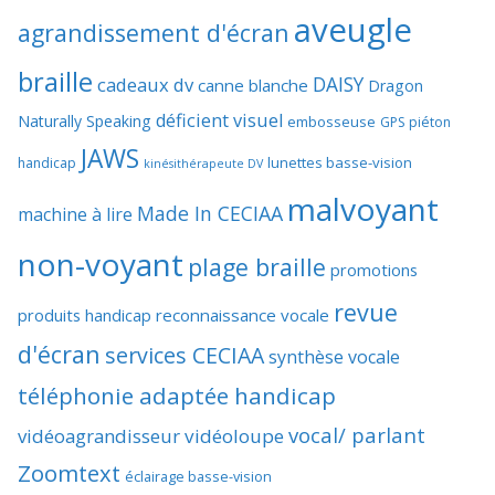
aveugle
agrandissement d'écran
braille
DAISY
cadeaux dv
canne blanche
Dragon
déficient visuel
Naturally Speaking
embosseuse
GPS piéton
JAWS
lunettes basse-vision
handicap
kinésithérapeute DV
malvoyant
Made In CECIAA
machine à lire
non-voyant
plage braille
promotions
revue
produits handicap
reconnaissance vocale
d'écran
services CECIAA
synthèse vocale
téléphonie adaptée handicap
vocal/ parlant
vidéoagrandisseur
vidéoloupe
Zoomtext
éclairage basse-vision