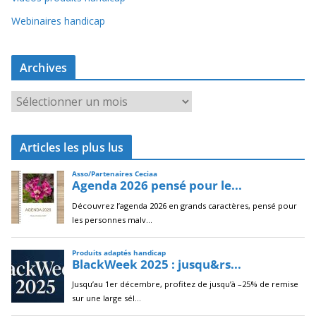
Webinaires handicap
Archives
A
r
c
Articles les plus lus
h
i
v
e
s