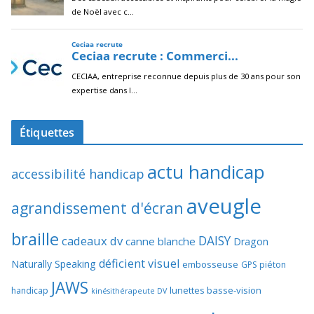
Étiquettes
actu handicap
accessibilité handicap
aveugle
agrandissement d'écran
braille
DAISY
cadeaux dv
canne blanche
Dragon
déficient visuel
Naturally Speaking
embosseuse
GPS piéton
JAWS
lunettes basse-vision
handicap
kinésithérapeute DV