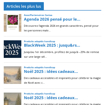
c
Articles les plus lus
h
i
v
e
s