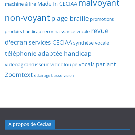
malvoyant
Made In CECIAA
machine à lire
non-voyant
plage braille
promotions
revue
produits handicap
reconnaissance vocale
d'écran
services CECIAA
synthèse vocale
téléphonie adaptée handicap
vocal/ parlant
vidéoagrandisseur
vidéoloupe
Zoomtext
éclairage basse-vision
A propos de Ceciaa