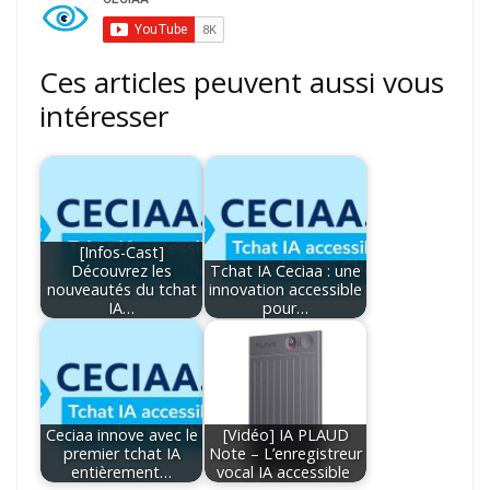
Ces articles peuvent aussi vous
intéresser
[Infos-Cast]
Découvrez les
Tchat IA Ceciaa : une
nouveautés du tchat
innovation accessible
IA…
pour…
Ceciaa innove avec le
[Vidéo] IA PLAUD
premier tchat IA
Note – L’enregistreur
entièrement…
vocal IA accessible