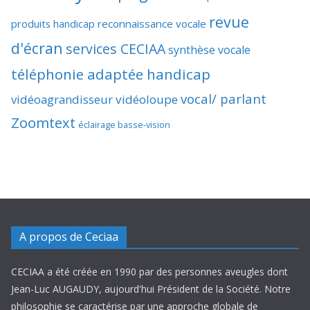
revue
produits handicap
reconnaissance vocale
d'écran
services CECIAA
synthèse vocale
téléphonie adaptée handicap
vocal/ parlant
vidéoagrandisseur
vidéoloupe
Zoomtext
éclairage basse-vision
A propos de Ceciaa
CECIAA a été créée en 1990 par des personnes aveugles dont
Jean-Luc AUGAUDY, aujourd'hui Président de la Société. Notre
philosophie se caractérise par une approche globale de