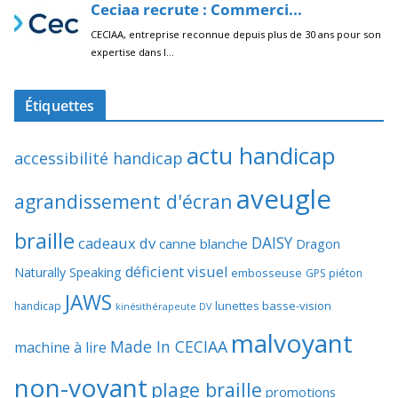
Étiquettes
actu handicap
accessibilité handicap
aveugle
agrandissement d'écran
braille
DAISY
cadeaux dv
canne blanche
Dragon
déficient visuel
Naturally Speaking
embosseuse
GPS piéton
JAWS
lunettes basse-vision
handicap
kinésithérapeute DV
malvoyant
Made In CECIAA
machine à lire
non-voyant
plage braille
promotions