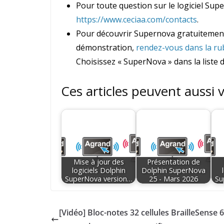
Pour toute question sur le logiciel Sup
https://www.ceciaa.com/contacts
.
Pour découvrir Supernova gratuitement 
démonstration,
rendez-vous dans la ru
Choisissez « SuperNova » dans la liste 
Ces articles peuvent aussi 
Mise à jour des
Présentation de
logiciels Dolphin
Dolphin SuperNova
SuperNova version…
25 - Mars 2026
Su
[Vidéo] Bloc-notes 32 cellules BrailleSense 6