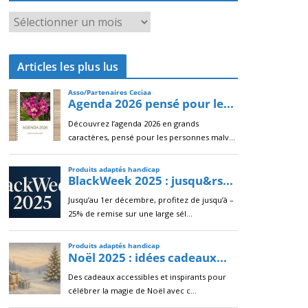
A
r
c
Articles les plus lus
h
i
v
e
s