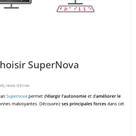
choisir SuperNova
ant
,
revue d'écran
cran
Supernova
permet d’
élargir l’autonomie
et d’
améliorer le
rsonnes malvoyantes. Découvrez
ses principales forces
dans cet