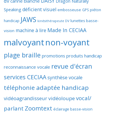
DAISY
dv
canne blanche
Dragon Naturally
déficient visuel
Speaking
embosseuse
GPS piéton
JAWS
lunettes basse-
handicap
kinésithérapeute DV
Made In CECIAA
machine à lire
vision
malvoyant
non-voyant
plage braille
promotions produits handicap
revue d'écran
reconnaissance vocale
services CECIAA
synthèse vocale
téléphonie adaptée handicap
vocal/
vidéoagrandisseur
vidéoloupe
Zoomtext
parlant
éclairage basse-vision