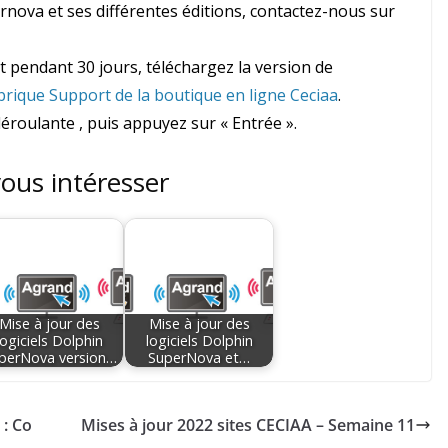
ernova et ses différentes éditions, contactez-nous sur
pendant 30 jours, téléchargez la version de
brique Support de la boutique en ligne Ceciaa
.
déroulante , puis appuyez sur « Entrée ».
vous intéresser
Mise à jour des
Mise à jour des
logiciels Dolphin
logiciels Dolphin
perNova version…
SuperNova et…
 : Co
Mises à jour 2022 sites CECIAA – Semaine 11