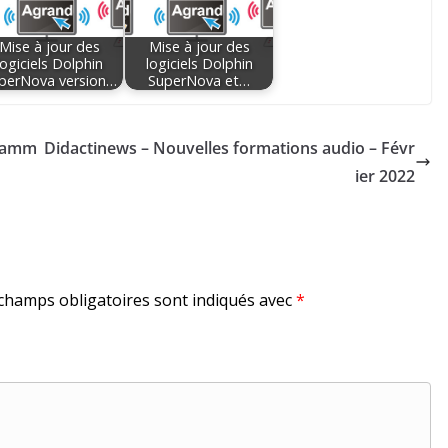
Mise à jour des
Mise à jour des
logiciels Dolphin
logiciels Dolphin
perNova version…
SuperNova et…
 gamm
Didactinews – Nouvelles formations audio – Févr
ier 2022
champs obligatoires sont indiqués avec
*