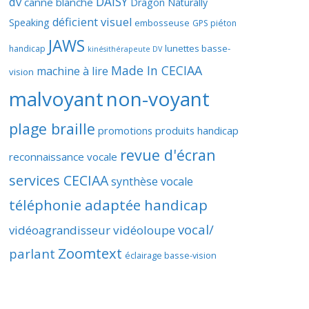
DAISY
dv
canne blanche
Dragon Naturally
déficient visuel
Speaking
embosseuse
GPS piéton
JAWS
lunettes basse-
handicap
kinésithérapeute DV
Made In CECIAA
machine à lire
vision
malvoyant
non-voyant
plage braille
promotions produits handicap
revue d'écran
reconnaissance vocale
services CECIAA
synthèse vocale
téléphonie adaptée handicap
vocal/
vidéoagrandisseur
vidéoloupe
Zoomtext
parlant
éclairage basse-vision