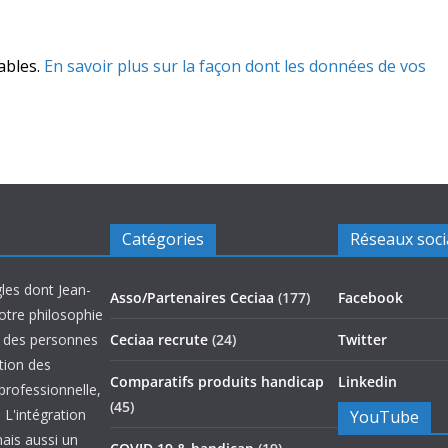
rables.
En savoir plus sur la façon dont les données de vos
Catégories
Réseaux soc
les dont Jean-
Asso/Partenaires Ceciaa
(177)
Facebook
otre philosophie
on des personnes
Ceciaa recrute
(24)
Twitter
ation des
Comparatifs produits handicap
Linkedin
 professionnelle,
(45)
 L'intégration
YouTube
mais aussi un