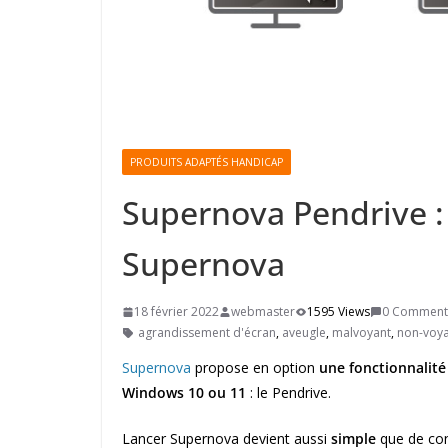
PRODUITS ADAPTÉS HANDICAP
Supernova Pendrive :
Supernova
18 février 2022
webmaster
1595 Views
0 Comment
agrandissement d'écran
,
aveugle
,
malvoyant
,
non-voy
Supernova
propose en option
une fonctionnalit
Windows 10 ou 11
: le Pendrive.
Lancer Supernova devient aussi
simple
que de con