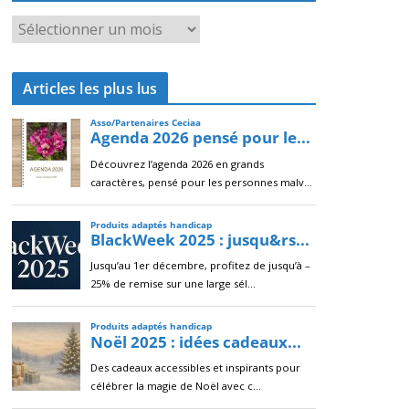
A
r
c
Articles les plus lus
h
i
v
e
s