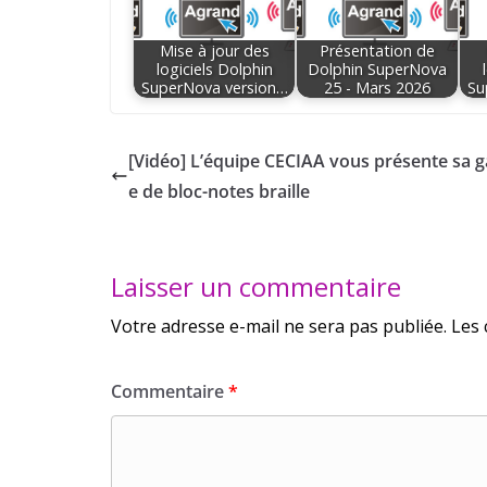
Mise à jour des
Présentation de
logiciels Dolphin
Dolphin SuperNova
SuperNova version…
25 - Mars 2026
Su
[Vidéo] L’équipe CECIAA vous présente sa
e de bloc-notes braille
Laisser un commentaire
Votre adresse e-mail ne sera pas publiée.
Les 
Commentaire
*