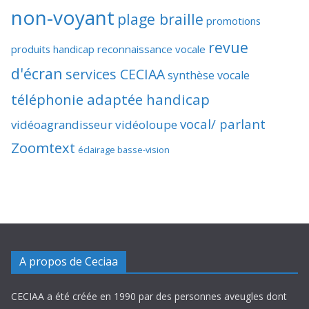
non-voyant
plage braille
promotions
revue
produits handicap
reconnaissance vocale
d'écran
services CECIAA
synthèse vocale
téléphonie adaptée handicap
vocal/ parlant
vidéoagrandisseur
vidéoloupe
Zoomtext
éclairage basse-vision
A propos de Ceciaa
CECIAA a été créée en 1990 par des personnes aveugles dont