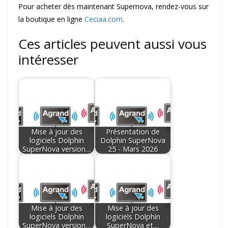
Pour acheter dès maintenant Supernova, rendez-vous sur
la boutique en ligne
Ceciaa.com
.
Ces articles peuvent aussi vous
intéresser
Mise à jour des
Présentation de
logiciels Dolphin
Dolphin SuperNova
SuperNova version…
25 - Mars 2026
Mise à jour des
Mise à jour des
logiciels Dolphin
logiciels Dolphin
SuperNova version…
SuperNova et…