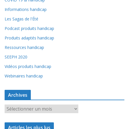
Informations handicap
Les Sagas de l'Été
Podcast produits handicap
Produits adaptés handicap
Ressources handicap
SEEPH 2020
Vidéos produits handicap
Webinaires handicap
Archives
A
r
c
Articles les plus lus