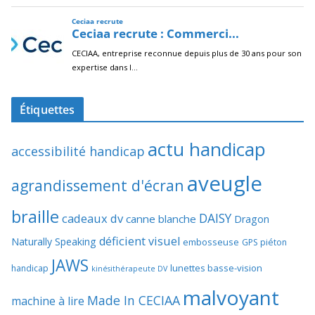
Étiquettes
actu handicap
accessibilité handicap
aveugle
agrandissement d'écran
braille
DAISY
cadeaux dv
canne blanche
Dragon
déficient visuel
Naturally Speaking
embosseuse
GPS piéton
JAWS
lunettes basse-vision
handicap
kinésithérapeute DV
malvoyant
Made In CECIAA
machine à lire