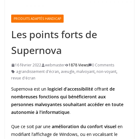
PRODUITS ADAPTÉS HANDICAP
Les points forts de
Supernova
16 février 2022
webmaster
1878 Views
0 Comments
agrandissement d'écran
,
aveugle
,
malvoyant
,
non-voyant
,
revue d'écran
Supernova est un
logiciel d’accessibilité
offran
t de
nombreuses fonctions qui bénéficieront aux
personnes malvoyantes souhaitant accéder en toute
autonomie à l’informatique
.
Que ce soit par une
amélioration du confort visuel
en
modifiant l’affichage de Windows, ou en vocalisant le