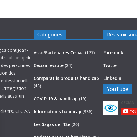
Catégories
Réseaux soc
les dont Jean-
Asso/Partenaires Ceciaa
(177)
Facebook
otre philosophie
on des personnes
Ceciaa recrute
(24)
Twitter
ation des
Comparatifs produits handicap
Linkedin
 professionnelle,
(45)
 L'intégration
YouTube
mais aussi un
COVID 19 & handicap
(19)
 clients, CECIAA
Informations handicap
(336)
Les Sagas de l'Été
(20)