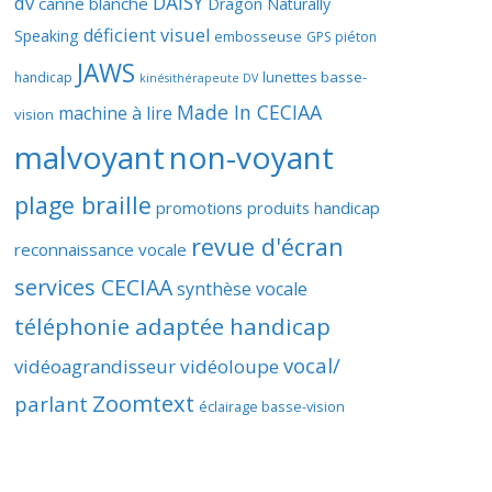
DAISY
dv
canne blanche
Dragon Naturally
déficient visuel
Speaking
embosseuse
GPS piéton
JAWS
lunettes basse-
handicap
kinésithérapeute DV
Made In CECIAA
machine à lire
vision
malvoyant
non-voyant
plage braille
promotions produits handicap
revue d'écran
reconnaissance vocale
services CECIAA
synthèse vocale
téléphonie adaptée handicap
vocal/
vidéoagrandisseur
vidéoloupe
Zoomtext
parlant
éclairage basse-vision