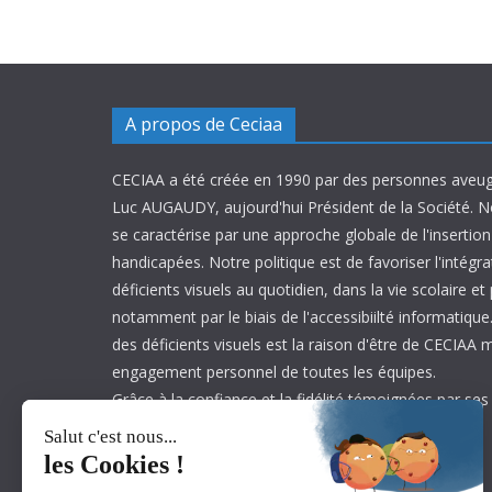
A propos de Ceciaa
CECIAA a été créée en 1990 par des personnes aveug
Luc AUGAUDY, aujourd'hui Président de la Société. N
se caractérise par une approche globale de l'inserti
handicapées. Notre politique est de favoriser l'intégr
déficients visuels au quotidien, dans la vie scolaire et
notamment par le biais de l'accessibiilté informatique.
des déficients visuels est la raison d'être de CECIAA 
engagement personnel de toutes les équipes.
Grâce à la confiance et la fidélité témoignées par ses
est aujourd’hui leader sur son marché.