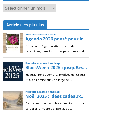
A
r
c
Articles les plus lus
h
i
v
e
s