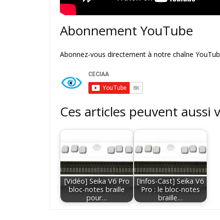
Abonnement YouTube
Abonnez-vous directement à notre chaîne YouTube
Ces articles peuvent aussi 
[Vidéo] Seika V6 Pro
[Infos-Cast] Seika V6
bloc-notes braille
Pro : le bloc-notes
pour…
braille…