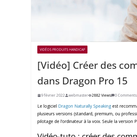
VIDÉOS PRODUITS HANDICAP
[Vidéo] Créer des c
dans Dragon Pro 15
9 février 2022
webmaster
2882 Views
0 Comments
Le logiciel
Dragon Naturally Speaking
est recommand
plusieurs versions (standard, premium, ou professio
pilotage de l’ordinateur à la voix. Seule la versi
Vidéo-tuto : créer des com