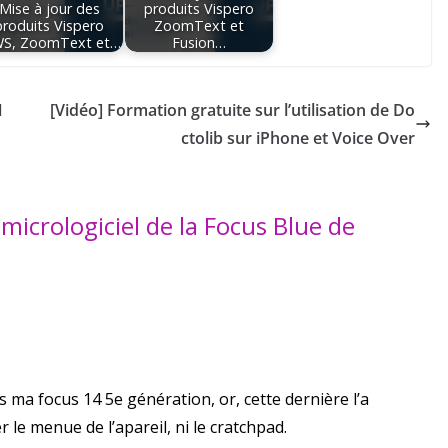
Mise à jour des
produits Vispero
produits Vispero
ZoomText et
WS, ZoomText et…
Fusion…
1
[Vidéo] Formation gratuite sur l’utilisation de Do
ctolib sur iPhone et Voice Over
 micrologiciel de la Focus Blue de
ns ma focus 14 5e génération, or, cette dernière l’a
 le menue de l’apareil, ni le cratchpad.