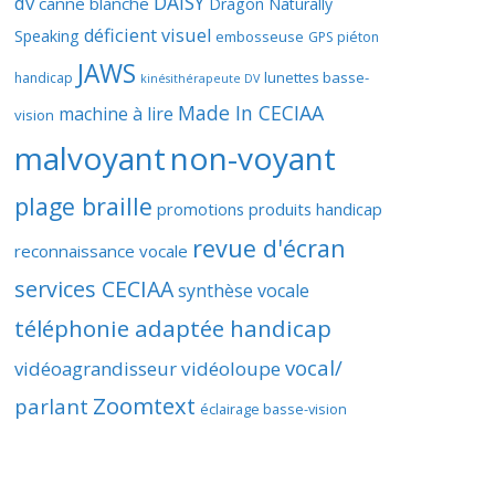
DAISY
dv
canne blanche
Dragon Naturally
déficient visuel
Speaking
embosseuse
GPS piéton
JAWS
lunettes basse-
handicap
kinésithérapeute DV
Made In CECIAA
machine à lire
vision
malvoyant
non-voyant
plage braille
promotions produits handicap
revue d'écran
reconnaissance vocale
services CECIAA
synthèse vocale
téléphonie adaptée handicap
vocal/
vidéoagrandisseur
vidéoloupe
Zoomtext
parlant
éclairage basse-vision