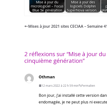
Mise à jour du
Mise à jour des
micrologiciel – Focus
logiciels Dolphin
Blue 5e génération
SuperNova version…
JA
Mises à jour 2021 sites CECIAA – Semaine 4
2 réflexions sur “
Mise à jour du
cinquième génération
”
Othman
12 mars 2022 à 22 h 59 min
Permalien
Bon jour, j’ai installé cette version da
endomagée, je ne peut plus ni executer