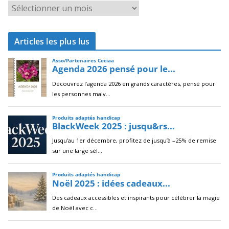
A
r
c
Articles les plus lus
h
i
v
e
s