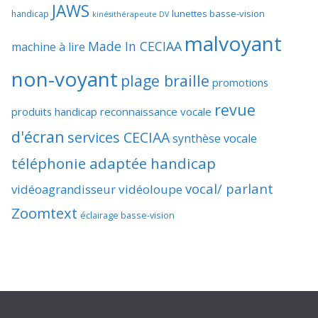
JAWS
lunettes basse-vision
handicap
kinésithérapeute DV
malvoyant
Made In CECIAA
machine à lire
non-voyant
plage braille
promotions
revue
produits handicap
reconnaissance vocale
d'écran
services CECIAA
synthèse vocale
téléphonie adaptée handicap
vocal/ parlant
vidéoagrandisseur
vidéoloupe
Zoomtext
éclairage basse-vision