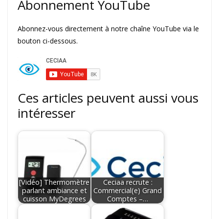
Abonnement YouTube
Abonnez-vous directement à notre chaîne YouTube via le
bouton ci-dessous.
Ces articles peuvent aussi vous
intéresser
[Vidéo] Thermomètre
Ceciaa recrute :
parlant ambiance et
Commercial(e) Grand
cuisson MyDegrees
Comptes –…