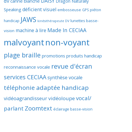
DAISY
dv
canne blanche
Dragon Naturally
déficient visuel
Speaking
embosseuse
GPS piéton
JAWS
lunettes basse-
handicap
kinésithérapeute DV
Made In CECIAA
machine à lire
vision
malvoyant
non-voyant
plage braille
promotions produits handicap
revue d'écran
reconnaissance vocale
services CECIAA
synthèse vocale
téléphonie adaptée handicap
vocal/
vidéoagrandisseur
vidéoloupe
Zoomtext
parlant
éclairage basse-vision