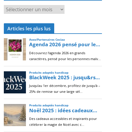
A
r
c
Articles les plus lus
h
i
v
e
s