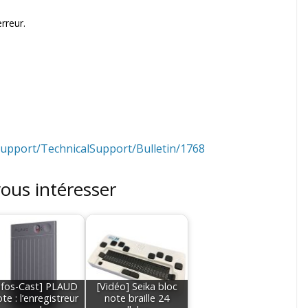
rreur.
/Support/TechnicalSupport/Bulletin/1768
vous intéresser
nfos-Cast] PLAUD
[Vidéo] Seika bloc
te : l’enregistreur
note braille 24