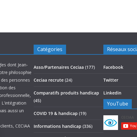
Catégories
Réseaux soc
les dont Jean-
Asso/Partenaires Ceciaa
(177)
Facebook
otre philosophie
on des personnes
Ceciaa recrute
(24)
Twitter
ation des
Comparatifs produits handicap
Linkedin
 professionnelle,
(45)
 L'intégration
YouTube
mais aussi un
COVID 19 & handicap
(19)
 clients, CECIAA
Informations handicap
(336)