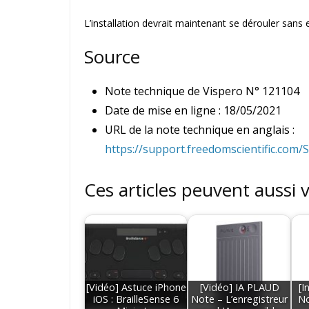
L’installation devrait maintenant se dérouler sans e
Source
Note technique de Vispero N° 121104
Date de mise en ligne : 18/05/2021
URL de la note technique en anglais :
https://support.freedomscientific.com
Ces articles peuvent aussi 
[Vidéo] Astuce iPhone
[Vidéo] IA PLAUD
[I
iOS : BrailleSense 6
Note – L’enregistreur
No