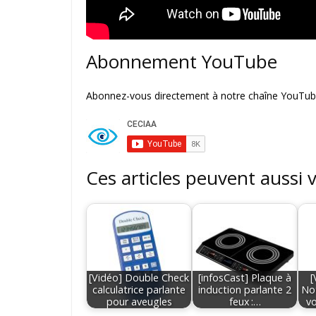
Abonnement YouTube
Abonnez-vous directement à notre chaîne YouTube
Ces articles peuvent aussi 
[Vidéo] Double Check
[infosCast] Plaque à
[
calculatrice parlante
induction parlante 2
Not
pour aveugles
feux :…
vo