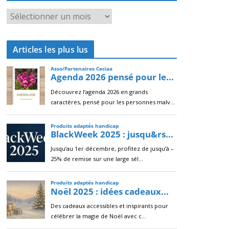
A
r
c
Articles les plus lus
h
i
v
e
s