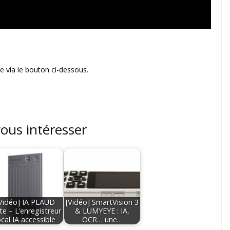
 via le bouton ci-dessous.
vous intéresser
Vidéo] IA PLAUD
[Vidéo] SmartVision 3
e – L’enregistreur
& LUMYEYE : IA,
cal IA accessible
OCR… une…