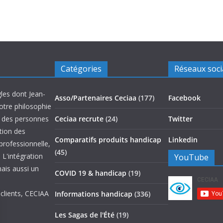
Catégories
Réseaux soc
les dont Jean-
Asso/Partenaires Ceciaa
(177)
Facebook
otre philosophie
on des personnes
Ceciaa recrute
(24)
Twitter
ation des
Comparatifs produits handicap
Linkedin
 professionnelle,
(45)
 L'intégration
YouTube
mais aussi un
COVID 19 & handicap
(19)
 clients, CECIAA
Informations handicap
(336)
Les Sagas de l'Été
(19)