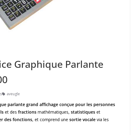
rice Graphique Parlante
00
s
aveugle
ifique parlante grand affichage conçue pour les personnes
uls
et des
fractions
mathématiques,
statistiques
et
er des fonctions
, et comprend une
sortie vocale
via les