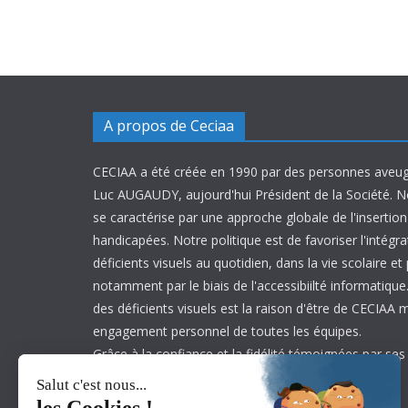
A propos de Ceciaa
CECIAA a été créée en 1990 par des personnes aveug
Luc AUGAUDY, aujourd'hui Président de la Société. N
se caractérise par une approche globale de l'inserti
handicapées. Notre politique est de favoriser l'intégr
déficients visuels au quotidien, dans la vie scolaire et
notamment par le biais de l'accessibiilté informatique.
des déficients visuels est la raison d'être de CECIAA 
engagement personnel de toutes les équipes.
Grâce à la confiance et la fidélité témoignées par ses
est aujourd’hui leader sur son marché.