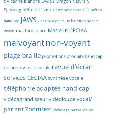
DAISY
dv
canne blanche
Dragon Naturally
déficient visuel
Speaking
embosseuse
GPS piéton
JAWS
lunettes basse-
handicap
kinésithérapeute DV
Made In CECIAA
machine à lire
vision
malvoyant
non-voyant
plage braille
promotions produits handicap
revue d'écran
reconnaissance vocale
services CECIAA
synthèse vocale
téléphonie adaptée handicap
vocal/
vidéoagrandisseur
vidéoloupe
Zoomtext
parlant
éclairage basse-vision