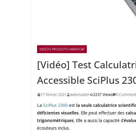
VIDÉOS PRODUITS HANDICAP
[Vidéo] Test Calculat
Accessible SciPlus 23
17 février 2021
webmaster
2237 Views
0 Comment
La
SciPlus 2300
est
la seule calculatrice scient
déficientes visuelles
. Elle peut effectuer des
calc
trigonométriques
. Elle a aussi la capacité d’
évalu
écouteurs inclus.