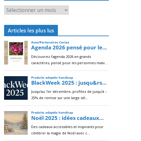
A
r
c
Articles les plus lus
h
i
v
e
s