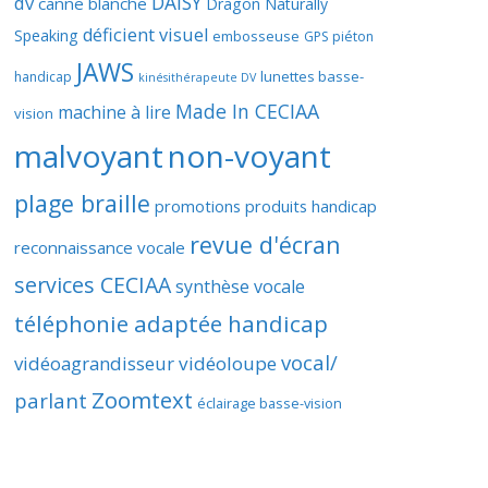
DAISY
dv
canne blanche
Dragon Naturally
déficient visuel
Speaking
embosseuse
GPS piéton
JAWS
lunettes basse-
handicap
kinésithérapeute DV
Made In CECIAA
machine à lire
vision
malvoyant
non-voyant
plage braille
promotions produits handicap
revue d'écran
reconnaissance vocale
services CECIAA
synthèse vocale
téléphonie adaptée handicap
vocal/
vidéoagrandisseur
vidéoloupe
Zoomtext
parlant
éclairage basse-vision