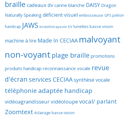
braille
DAISY
cadeaux dv
canne blanche
Dragon
déficient visuel
Naturally Speaking
embosseuse
GPS piéton
JAWS
lunettes basse-vision
handicap
kinésithérapeute DV
malvoyant
Made In CECIAA
machine à lire
non-voyant
plage braille
promotions
revue
produits handicap
reconnaissance vocale
d'écran
services CECIAA
synthèse vocale
téléphonie adaptée handicap
vocal/ parlant
vidéoagrandisseur
vidéoloupe
Zoomtext
éclairage basse-vision