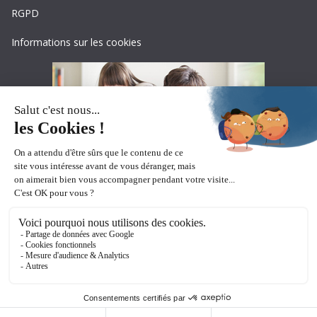
RGPD
Informations sur les cookies
Copyright © 2026
Ceciaa
. All rights reserved.
Theme:
ColorMag Pro
by ThemeGrill. Powered by
WordPress
.