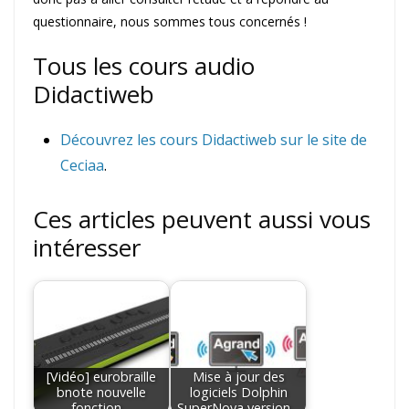
questionnaire, nous sommes tous concernés !
Tous les cours audio
Didactiweb
Découvrez les cours Didactiweb sur le site de
Ceciaa
.
Ces articles peuvent aussi vous
intéresser
[Vidéo] eurobraille
Mise à jour des
bnote nouvelle
logiciels Dolphin
fonction…
SuperNova version…