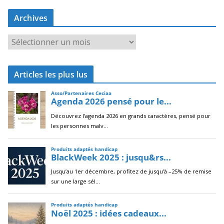
Archives
A
r
c
Articles les plus lus
h
i
v
e
s