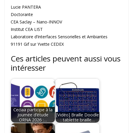
Lucie PANTERA
Doctorante
CEA Saclay – Nano-INNOV
Institut CEA LIST
Laboratoire d’Interfaces Sensorielles et Ambiantes
91191 Gif sur Yvette CEDEX
Ces articles peuvent aussi vous
intéresser
Ceciaa participe à la
Journée d’étude
[Vidéo] Braille Doodle
ORNA 2026 :…
: tablette braille…