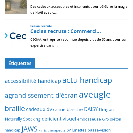
Étiquettes
actu handicap
accessibilité handicap
aveugle
agrandissement d'écran
braille
DAISY
cadeaux dv
canne blanche
Dragon
déficient visuel
Naturally Speaking
embosseuse
GPS piéton
JAWS
lunettes basse-vision
handicap
kinésithérapeute DV