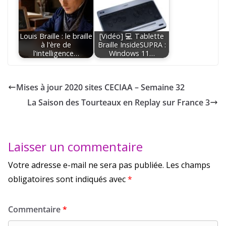
Louis Braille : le braille
[Vidéo] 💻 Tablette
à l'ère de
Braille InsideSUPRA :
l'intelligence…
Windows 11…
Mises à jour 2020 sites CECIAA – Semaine 32
La Saison des Tourteaux en Replay sur France 3
Laisser un commentaire
Votre adresse e-mail ne sera pas publiée.
Les champs
obligatoires sont indiqués avec
*
Commentaire
*