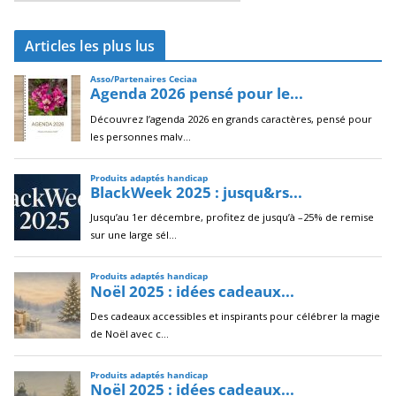
r
c
Articles les plus lus
h
i
v
e
s