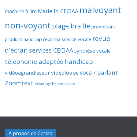
malvoyant
Made In CECIAA
machine à lire
non-voyant
plage braille
promotions
revue
produits handicap
reconnaissance vocale
d'écran
services CECIAA
synthèse vocale
téléphonie adaptée handicap
vocal/ parlant
vidéoagrandisseur
vidéoloupe
Zoomtext
éclairage basse-vision
A propos de Ceciaa