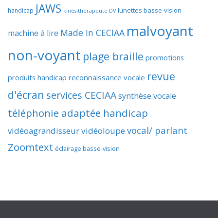
JAWS
lunettes basse-vision
handicap
kinésithérapeute DV
malvoyant
Made In CECIAA
machine à lire
non-voyant
plage braille
promotions
revue
produits handicap
reconnaissance vocale
d'écran
services CECIAA
synthèse vocale
téléphonie adaptée handicap
vocal/ parlant
vidéoagrandisseur
vidéoloupe
Zoomtext
éclairage basse-vision