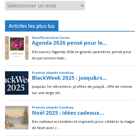
A
r
c
Articles les plus lus
h
i
v
e
s