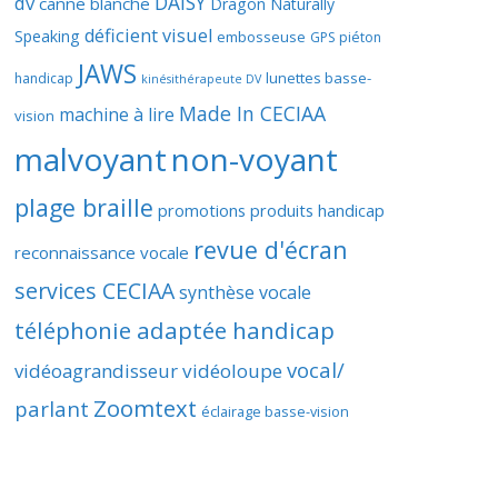
DAISY
dv
canne blanche
Dragon Naturally
déficient visuel
Speaking
embosseuse
GPS piéton
JAWS
lunettes basse-
handicap
kinésithérapeute DV
Made In CECIAA
machine à lire
vision
malvoyant
non-voyant
plage braille
promotions produits handicap
revue d'écran
reconnaissance vocale
services CECIAA
synthèse vocale
téléphonie adaptée handicap
vocal/
vidéoagrandisseur
vidéoloupe
Zoomtext
parlant
éclairage basse-vision