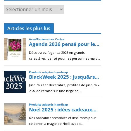
A
r
c
Articles les plus lus
h
i
v
e
s