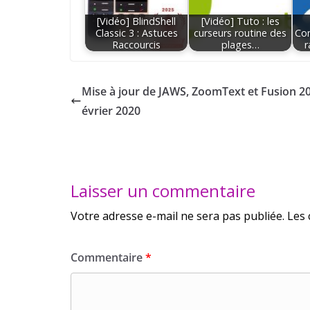
[Vidéo] BlindShell
[Vidéo] Tuto : les
Classic 3 : Astuces
curseurs routine des
Co
Raccourcis
plages…
r
Mise à jour de JAWS, ZoomText et Fusion 20
évrier 2020
Laisser un commentaire
Votre adresse e-mail ne sera pas publiée.
Les 
Commentaire
*