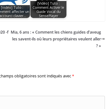
[Vidéo] Tuto :
[Vidéo] Tuto :
Comment Activer le
mment affecter un
Guide Vocal du
accourci clavier…
SensePlayer
20 -f
Mia, 6 ans : « Comment les chiens guides d’aveug
les savent-ils où leurs propriétaires veulent aller
? »
champs obligatoires sont indiqués avec
*