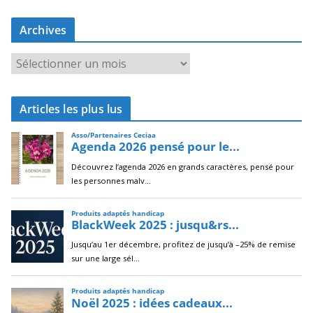
Archives
A
r
c
Articles les plus lus
h
i
v
e
s