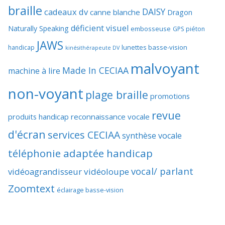
braille
DAISY
cadeaux dv
canne blanche
Dragon
déficient visuel
Naturally Speaking
embosseuse
GPS piéton
JAWS
lunettes basse-vision
handicap
kinésithérapeute DV
malvoyant
Made In CECIAA
machine à lire
non-voyant
plage braille
promotions
revue
produits handicap
reconnaissance vocale
d'écran
services CECIAA
synthèse vocale
téléphonie adaptée handicap
vocal/ parlant
vidéoagrandisseur
vidéoloupe
Zoomtext
éclairage basse-vision