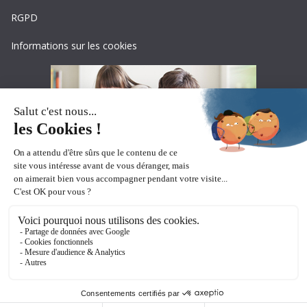
RGPD
Informations sur les cookies
Copyright © 2026
Ceciaa
. All rights reserved.
Theme:
ColorMag Pro
by ThemeGrill. Powered by
WordPress
.