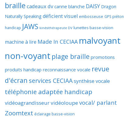
braille
DAISY
cadeaux dv
canne blanche
Dragon
déficient visuel
Naturally Speaking
embosseuse
GPS piéton
JAWS
lunettes basse-vision
handicap
kinésithérapeute DV
malvoyant
Made In CECIAA
machine à lire
non-voyant
plage braille
promotions
revue
produits handicap
reconnaissance vocale
d'écran
services CECIAA
synthèse vocale
téléphonie adaptée handicap
vocal/ parlant
vidéoagrandisseur
vidéoloupe
Zoomtext
éclairage basse-vision