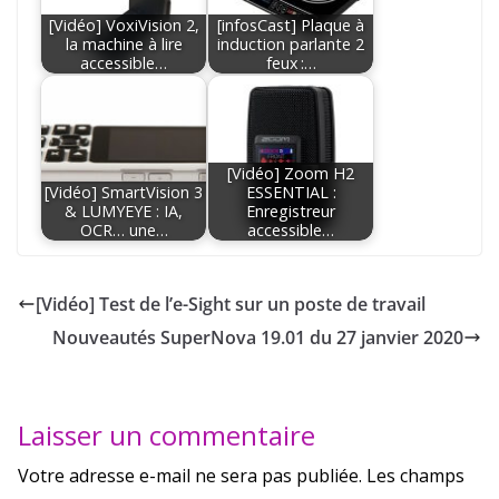
[Vidéo] VoxiVision 2,
[infosCast] Plaque à
la machine à lire
induction parlante 2
accessible…
feux :…
[Vidéo] Zoom H2
[Vidéo] SmartVision 3
ESSENTIAL :
& LUMYEYE : IA,
Enregistreur
OCR… une…
accessible…
[Vidéo] Test de l’e-Sight sur un poste de travail
Nouveautés SuperNova 19.01 du 27 janvier 2020
Laisser un commentaire
Votre adresse e-mail ne sera pas publiée.
Les champs