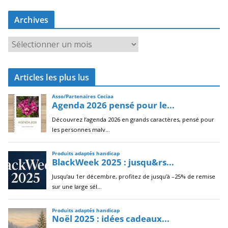
Archives
A
r
c
Articles les plus lus
h
i
v
e
s