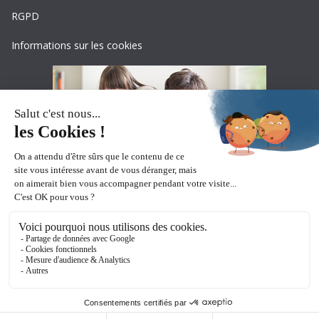
RGPD
Informations sur les cookies
Copyright © 2026
Ceciaa
. All rights reserved.
Theme:
ColorMag Pro
by ThemeGrill. Powered by
WordPress
.