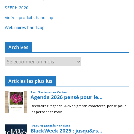
SEEPH 2020
Vidéos produits handicap
Webinaires handicap
Archives
A
r
c
Articles les plus lus
h
i
v
e
s