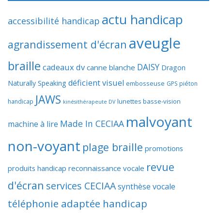
actu handicap
accessibilité handicap
aveugle
agrandissement d'écran
braille
DAISY
cadeaux dv
canne blanche
Dragon
déficient visuel
Naturally Speaking
embosseuse
GPS piéton
JAWS
lunettes basse-vision
handicap
kinésithérapeute DV
malvoyant
Made In CECIAA
machine à lire
non-voyant
plage braille
promotions
revue
produits handicap
reconnaissance vocale
d'écran
services CECIAA
synthèse vocale
téléphonie adaptée handicap