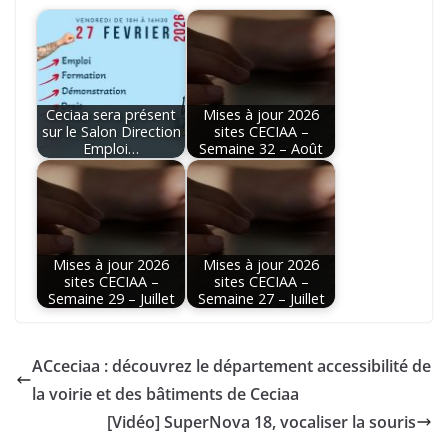
Ceciaa sera présent
Mises à jour 2026
sur le Salon Direction
sites CECIAA –
Emploi…
Semaine 32 – Août
Mises à jour 2026
Mises à jour 2026
sites CECIAA –
sites CECIAA –
Semaine 29 – Juillet
Semaine 27 – Juillet
ACceciaa : découvrez le département accessibilité de
la voirie et des bâtiments de Ceciaa
[Vidéo] SuperNova 18, vocaliser la souris