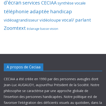
d'écran
services CECIAA
synthèse vocale
téléphonie adaptée handicap
vocal/ parlant
vidéoagrandisseur
vidéoloupe
Zoomtext
éclairage basse-vision
A propos de Ceciaa
CECIAA a été créée en 1990 par des personnes aveugles dont
Jean-Luc AUGAUDY, aujourd'hui Président de la Société. Notre
philosophie se caractérise par une approche globale de
l'insertion des personnes handicapées. Notre politique est de
favoriser l'intégration des déficients visuels au quotidien, dans la