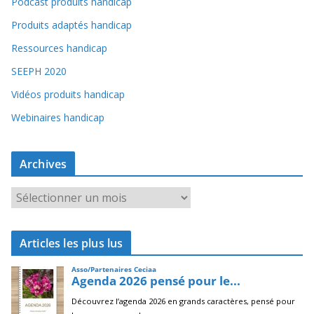
Podcast produits handicap
Produits adaptés handicap
Ressources handicap
SEEPH 2020
Vidéos produits handicap
Webinaires handicap
Archives
A
r
c
Articles les plus lus
h
i
v
e