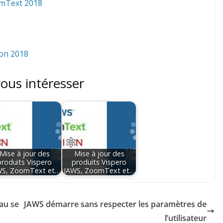
omText 2018
ion 2018
vous intéresser
Mise à jour des
Mise à jour des
produits Vispero
produits Vispero
WS, ZoomText et…
JAWS, ZoomText et…
 au se
JAWS démarre sans respecter les paramètres de
l’utilisateur