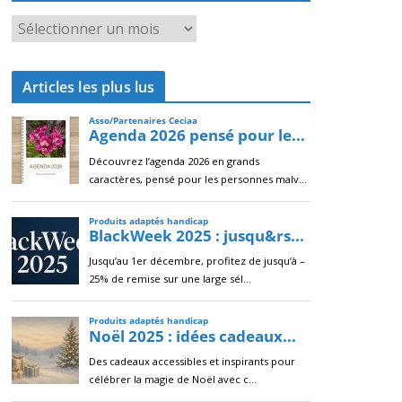
A
r
c
Articles les plus lus
h
i
v
e
s