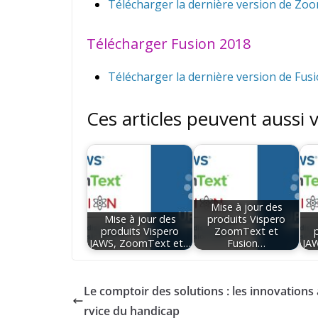
Télécharger la dernière version de Zo
Télécharger Fusion 2018
Télécharger la dernière version de Fus
Ces articles peuvent aussi 
Mise à jour des
Mise à jour des
produits Vispero
produits Vispero
ZoomText et
JAWS, ZoomText et…
Fusion…
JA
Le comptoir des solutions : les innovations
rvice du handicap