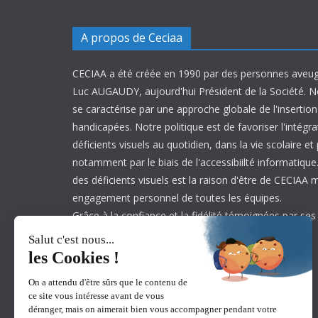
A propos de Ceciaa
CECIAA a été créée en 1990 par des personnes aveug
Luc AUGAUDY, aujourd'hui Président de la Société. N
se caractérise par une approche globale de l'inserti
handicapées. Notre politique est de favoriser l'intégr
déficients visuels au quotidien, dans la vie scolaire et
notamment par le biais de l'accessibiilté informatique.
des déficients visuels est la raison d'être de CECIAA 
engagement personnel de toutes les équipes.
Grâce à la confiance et la fidélité témoignées par ses
est aujourd’hui leader sur son marché.