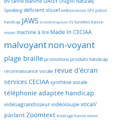
DAISY
dv
canne blanche
Dragon Naturally
déficient visuel
Speaking
embosseuse
GPS piéton
JAWS
lunettes basse-
handicap
kinésithérapeute DV
Made In CECIAA
machine à lire
vision
malvoyant
non-voyant
plage braille
promotions produits handicap
revue d'écran
reconnaissance vocale
services CECIAA
synthèse vocale
téléphonie adaptée handicap
vocal/
vidéoagrandisseur
vidéoloupe
Zoomtext
parlant
éclairage basse-vision