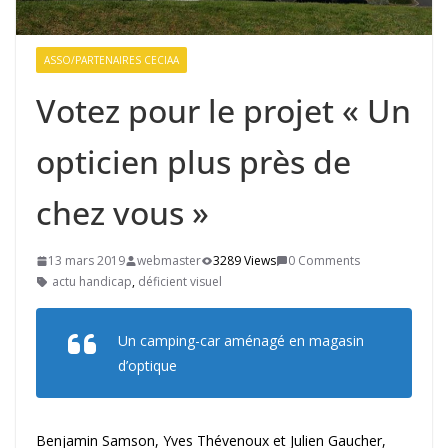
ASSO/PARTENAIRES CECIAA
Votez pour le projet « Un
opticien plus près de
chez vous »
13 mars 2019
webmaster
3289 Views
0 Comments
actu handicap
,
déficient visuel
Un camping-car aménagé en magasin
d’optique
Benjamin Samson, Yves Thévenoux et Julien Gaucher,