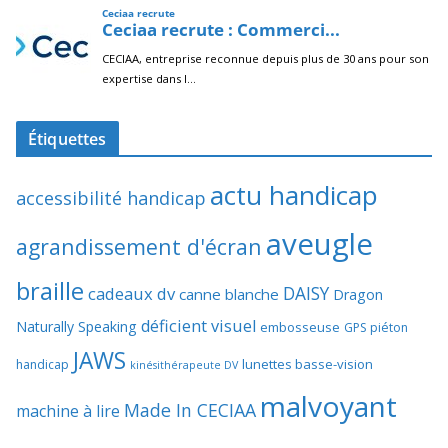
Étiquettes
actu handicap
accessibilité handicap
aveugle
agrandissement d'écran
braille
DAISY
cadeaux dv
canne blanche
Dragon
déficient visuel
Naturally Speaking
embosseuse
GPS piéton
JAWS
lunettes basse-vision
handicap
kinésithérapeute DV
malvoyant
Made In CECIAA
machine à lire