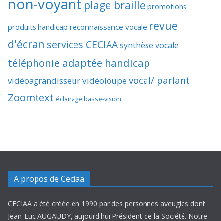
non-voyant
plage braille
promotions
revue
produits handicap
reconnaissance vocale
d'écran
services CECIAA
synthèse vocale
téléphonie adaptée handicap
vocal/ parlant
vidéoagrandisseur
vidéoloupe
Zoomtext
éclairage basse-vision
A propos de Ceciaa
CECIAA a été créée en 1990 par des personnes aveugles dont
Jean-Luc AUGAUDY, aujourd'hui Président de la Société. Notre